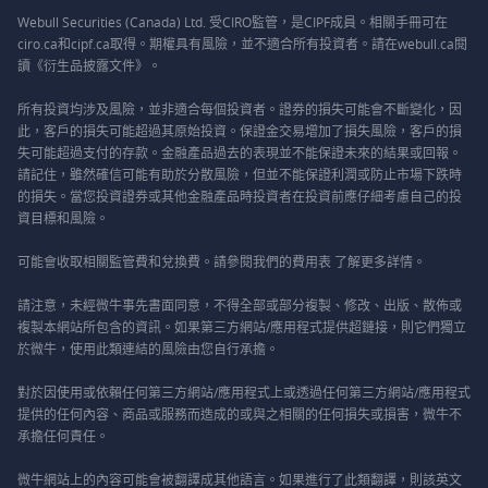
Webull Securities (Canada) Ltd. 受CIRO監管，是CIPF成員。相關手冊可在
ciro.ca和cipf.ca取得。期權具有風險，並不適合所有投資者。請在webull.ca閱
讀《衍生品披露文件》。
所有投資均涉及風險，並非適合每個投資者。證券的損失可能會不斷變化，因
此，客戶的損失可能超過其原始投資。保證金交易增加了損失風險，客戶的損
失可能超過支付的存款。金融產品過去的表現並不能保證未來的結果或回報。
請記住，雖然確信可能有助於分散風險，但並不能保證利潤或防止市場下跌時
的損失。當您投資證券或其他金融產品時投資者在投資前應仔細考慮自己的投
資目標和風險。
可能會收取相關監管費和兌換費。請參閱我們的
費用表
了解更多詳情。
請注意，未經微牛事先書面同意，不得全部或部分複製、修改、出版、散佈或
複製本網站所包含的資訊。如果第三方網站/應用程式提供超鏈接，則它們獨立
於微牛，使用此類連結的風險由您自行承擔。
對於因使用或依賴任何第三方網站/應用程式上或透過任何第三方網站/應用程式
提供的任何內容、商品或服務而造成的或與之相關的任何損失或損害，微牛不
承擔任何責任。
微牛網站上的內容可能會被翻譯成其他語言。如果進行了此類翻譯，則該英文