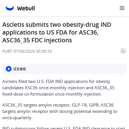
Ascletis submits two obesity-drug IND
applications to US FDA for ASC36,
ASC36_35 FDC injections
PUBT
·
07/06/2026 00:00:55
語音播報
Ascletis filed two U.S. FDA IND applications for obesity
candidates ASC36 once-monthly injection and ASC36_35
fixed-dose co-formulation once-monthly injection.
ASC36_35 targets amylin receptor, GLP-1R, GIPR; ASC36
targets amylin receptor with dosing potential extending to
once-quarterly.
IND submissions follow recent U.S. FDA IND clearance to start