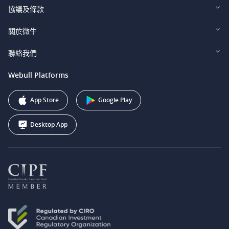
Webull Financial LLC (US)
協議及條款
Webull Securities Limited (HK)
Legal and Disclosures
關於微牛
Webull Securities (Singapore) Pte. Ltd.
Privacy and Security
投資者關係
聯絡我們
Webull Securities South Africa (Pty) Ltd.
費用
我們的故事
support@webull.ca
Webull Platforms
Webull Securities (Australia) Pty. Ltd.
推广联盟计划
+1 (888) 228-0958
Webull Corporation
App Store
Google Play
Desktop App