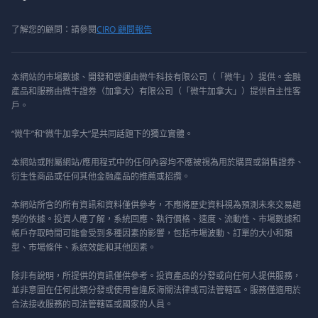
了解您的顧問：請參閱
CIRO 顧問報告
本網站的市場數據、開發和營運由微牛科技有限公司（「微牛」）提供。金融
產品和服務由微牛證券（加拿大）有限公司（「微牛加拿大」）提供自主性客
戶。
“微牛”和“微牛加拿大”是共同話題下的獨立實體。
本網站或附屬網站/應用程式中的任何內容均不應被視為用於購買或銷售證券、
衍生性商品或任何其他金融產品的推薦或招攬。
本網站所含的所有資訊和資料僅供參考，不應將歷史資料視為預測未來交易趨
勢的依據。投資人應了解，系統回應、執行價格、速度、流動性、市場數據和
帳戶存取時間可能會受到多種因素的影響，包括市場波動、訂單的大小和類
型、市場條件、系統效能和其他因素。
除非有說明，所提供的資訊僅供參考。投資產品的分發或向任何人提供服務，
並非意圖在任何此類分發或使用會違反海關法律或司法管轄區。服務僅適用於
合法接收服務的司法管轄區或國家的人員。