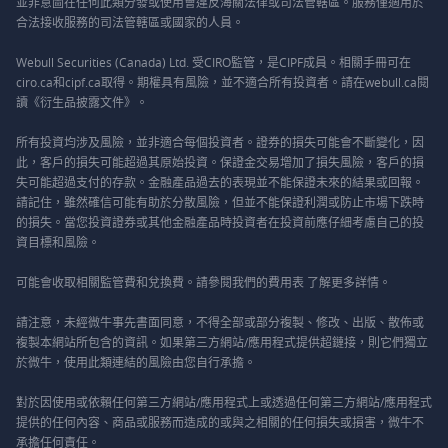
並非意圖在任何此類分發或使用會違反海關法律或司法管轄區。服務僅適用於
合法接收服務的司法管轄區或國家的人員。
Webull Securities (Canada) Ltd. 受CIRO監管，是CIPF成員。相關手冊可在
ciro.ca和cipf.ca取得。期權具有風險，並不適合所有投資者。請在webull.ca閱
讀《衍生品披露文件》。
所有投資均涉及風險，並非適合每個投資者。證券的損失可能會不斷變化，因
此，客戶的損失可能超過其原始投資。保證金交易增加了損失風險，客戶的損
失可能超過支付的存款。金融產品過去的表現並不能保證未來的結果或回報。
請記住，雖然確信可能有助於分散風險，但並不能保證利潤或防止市場下跌時
的損失。當您投資證券或其他金融產品時投資者在投資前應仔細考慮自己的投
資目標和風險。
可能會收取相關監管費和兌換費。請參閱我們的
費用表
了解更多詳情。
請注意，未經微牛事先書面同意，不得全部或部分複製、修改、出版、散佈或
複製本網站所包含的資訊。如果第三方網站/應用程式提供超鏈接，則它們獨立
於微牛，使用此類連結的風險由您自行承擔。
對於因使用或依賴任何第三方網站/應用程式上或透過任何第三方網站/應用程式
提供的任何內容、商品或服務而造成的或與之相關的任何損失或損害，微牛不
承擔任何責任。