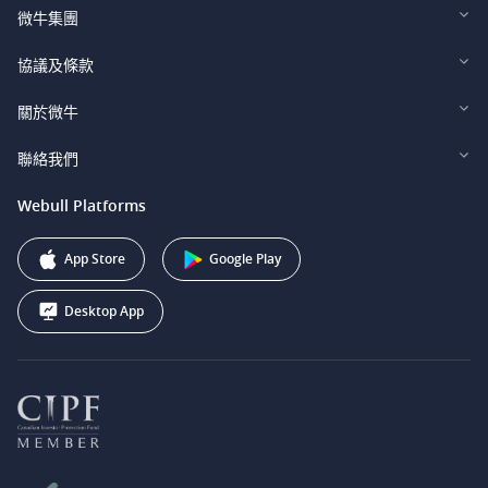
微牛集團
Webull Financial LLC (US)
協議及條款
Webull Securities Limited (HK)
Legal and Disclosures
關於微牛
Webull Securities (Singapore) Pte. Ltd.
Privacy and Security
投資者關係
聯絡我們
Webull Securities South Africa (Pty) Ltd.
費用
我們的故事
support@webull.ca
Webull Platforms
Webull Securities (Australia) Pty. Ltd.
推广联盟计划
+1 (888) 228-0958
Webull Corporation
App Store
Google Play
Desktop App