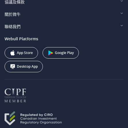
協議及條款
Webull Securities Limited (HK)
Legal and Disclosures
關於微牛
Webull Securities (Singapore) Pte. Ltd.
Privacy and Security
投資者關係
聯絡我們
Webull Securities South Africa (Pty) Ltd.
費用
我們的故事
support@webull.ca
Webull Platforms
Webull Securities (Australia) Pty. Ltd.
推广联盟计划
+1 (888) 228-0958
Webull Corporation
App Store
Google Play
Desktop App