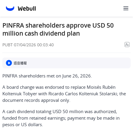
PINFRA shareholders approve USD 50
million cash dividend plan
PUBT
·
07/04/2026 00:03:40
語音播報
PINFRA shareholders met on June 26, 2026.
A board change was endorsed to replace Moisés Rubén
Kolteniuk Tobyer with Ricardo Carlos Kolteniuk Stolarski; the
document records approval only.
A cash dividend totaling USD 50 million was authorized,
funded from retained earnings; payment may be made in
pesos or US dollars.