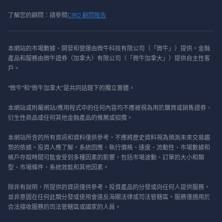
了解您的顧問：請參閱
CIRO 顧問報告
本網站的市場數據、開發和營運由微牛科技有限公司（「微牛」）提供。金融
產品和服務由微牛證券（加拿大）有限公司（「微牛加拿大」）提供自主性客
戶。
“微牛”和“微牛加拿大”是共同話題下的獨立實體。
本網站或附屬網站/應用程式中的任何內容均不應被視為用於購買或銷售證券、
衍生性商品或任何其他金融產品的推薦或招攬。
本網站所含的所有資訊和資料僅供參考，不應將歷史資料視為預測未來交易趨
勢的依據。投資人應了解，系統回應、執行價格、速度、流動性、市場數據和
帳戶存取時間可能會受到多種因素的影響，包括市場波動、訂單的大小和類
型、市場條件、系統效能和其他因素。
除非有說明，所提供的資訊僅供參考。投資產品的分發或向任何人提供服務，
並非意圖在任何此類分發或使用會違反海關法律或司法管轄區。服務僅適用於
合法接收服務的司法管轄區或國家的人員。