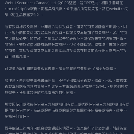
Webull Securities (Canada) Ltd. 受CIRO監管，是CIPF成員。相關手冊可在
ciro.ca和cipf.ca取得。期權具有風險，並不適合所有投資者。請在webull.ca閱
讀《衍生品披露文件》。
所有投資均涉及風險，並非適合每個投資者。證券的損失可能會不斷變化，因
此，客戶的損失可能超過其原始投資。保證金交易增加了損失風險，客戶的損
失可能超過支付的存款。金融產品過去的表現並不能保證未來的結果或回報。
請記住，雖然確信可能有助於分散風險，但並不能保證利潤或防止市場下跌時
的損失。當您投資證券或其他金融產品時投資者在投資前應仔細考慮自己的投
資目標和風險。
可能會收取相關監管費和兌換費。請參閱我們的
費用表
了解更多詳情。
請注意，未經微牛事先書面同意，不得全部或部分複製、修改、出版、散佈或
複製本網站所包含的資訊。如果第三方網站/應用程式提供超鏈接，則它們獨立
於微牛，使用此類連結的風險由您自行承擔。
對於因使用或依賴任何第三方網站/應用程式上或透過任何第三方網站/應用程式
提供的任何內容、商品或服務而造成的或與之相關的任何損失或損害，微牛不
承擔任何責任。
微牛網站上的內容可能會被翻譯成其他語言。如果進行了此類翻譯，則該英文