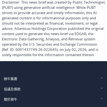
Disclaimer:
This news brief was created by Public Technologies
(PUBT) using generative artificial intelligence. While PUBT
strives to provide accurate and timely information, this AI-
generated content is for informational purposes only and
should not be interpreted as financial, investment, or legal
advice. Atlanticus Holdings Corporation published the original
content used to generate this news brief via EDGAR, the
Electronic Data Gathering, Analysis, and Retrieval system
operated by the U.S. Securities and Exchange Commission
(Ref. ID: 0001437749-26-022645), on July 02, 2026, and is
solely responsible for the information contained therein.
微牛集團
Webull Financial LLC (US)
協議及條款
Webull Securities Limited (HK)
Legal and Disclosures
關於微牛
Webull Securities (Singapore) Pte. Ltd.
Privacy and Security