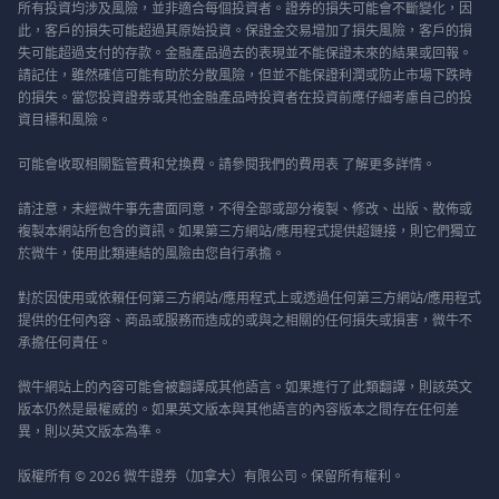
所有投資均涉及風險，並非適合每個投資者。證券的損失可能會不斷變化，因
此，客戶的損失可能超過其原始投資。保證金交易增加了損失風險，客戶的損
失可能超過支付的存款。金融產品過去的表現並不能保證未來的結果或回報。
請記住，雖然確信可能有助於分散風險，但並不能保證利潤或防止市場下跌時
的損失。當您投資證券或其他金融產品時投資者在投資前應仔細考慮自己的投
資目標和風險。
可能會收取相關監管費和兌換費。請參閱我們的
費用表
了解更多詳情。
請注意，未經微牛事先書面同意，不得全部或部分複製、修改、出版、散佈或
複製本網站所包含的資訊。如果第三方網站/應用程式提供超鏈接，則它們獨立
於微牛，使用此類連結的風險由您自行承擔。
對於因使用或依賴任何第三方網站/應用程式上或透過任何第三方網站/應用程式
提供的任何內容、商品或服務而造成的或與之相關的任何損失或損害，微牛不
承擔任何責任。
微牛網站上的內容可能會被翻譯成其他語言。如果進行了此類翻譯，則該英文
版本仍然是最權威的。如果英文版本與其他語言的內容版本之間存在任何差
異，則以英文版本為準。
版權所有 © 2026 微牛證券（加拿大）有限公司。保留所有權利。