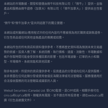
本網站的市場數據、開發和營運由微牛科技有限公司（「微牛」）提供。金融
產品和服務由微牛證券（加拿大）有限公司（「微牛加拿大」）提供自主性客
戶。
“微牛”和“微牛加拿大”是共同話題下的獨立實體。
本網站或附屬網站/應用程式中的任何內容均不應被視為用於購買或銷售證券、
衍生性商品或任何其他金融產品的推薦或招攬。
本網站所含的所有資訊和資料僅供參考，不應將歷史資料視為預測未來交易趨
勢的依據。投資人應了解，系統回應、執行價格、速度、流動性、市場數據和
帳戶存取時間可能會受到多種因素的影響，包括市場波動、訂單的大小和類
型、市場條件、系統效能和其他因素。
除非有說明，所提供的資訊僅供參考。投資產品的分發或向任何人提供服務，
並非意圖在任何此類分發或使用會違反海關法律或司法管轄區。服務僅適用於
合法接收服務的司法管轄區或國家的人員。
Webull Securities (Canada) Ltd. 受CIRO監管，是CIPF成員。相關手冊可在
ciro.ca和cipf.ca取得。期權具有風險，並不適合所有投資者。請在webull.ca閱
讀《衍生品披露文件》。