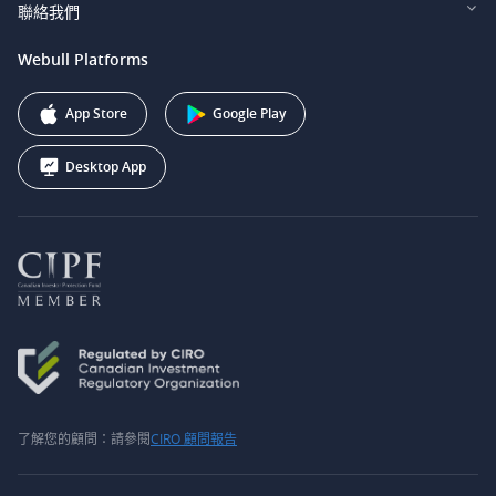
投資者關係
聯絡我們
Webull Securities South Africa (Pty) Ltd.
費用
我們的故事
support@webull.ca
Webull Platforms
Webull Securities (Australia) Pty. Ltd.
推广联盟计划
+1 (888) 228-0958
Webull Corporation
App Store
Google Play
Desktop App
了解您的顧問：請參閱
CIRO 顧問報告