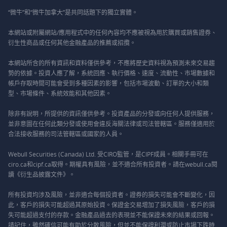
“微牛”和“微牛加拿大”是共同話題下的獨立實體。
本網站或附屬網站/應用程式中的任何內容均不應被視為用於購買或銷售證券、
衍生性商品或任何其他金融產品的推薦或招攬。
本網站所含的所有資訊和資料僅供參考，不應將歷史資料視為預測未來交易趨
勢的依據。投資人應了解，系統回應、執行價格、速度、流動性、市場數據和
帳戶存取時間可能會受到多種因素的影響，包括市場波動、訂單的大小和類
型、市場條件、系統效能和其他因素。
除非有說明，所提供的資訊僅供參考。投資產品的分發或向任何人提供服務，
並非意圖在任何此類分發或使用會違反海關法律或司法管轄區。服務僅適用於
合法接收服務的司法管轄區或國家的人員。
Webull Securities (Canada) Ltd. 受CIRO監管，是CIPF成員。相關手冊可在
ciro.ca和cipf.ca取得。期權具有風險，並不適合所有投資者。請在webull.ca閱
讀《衍生品披露文件》。
所有投資均涉及風險，並非適合每個投資者。證券的損失可能會不斷變化，因
此，客戶的損失可能超過其原始投資。保證金交易增加了損失風險，客戶的損
失可能超過支付的存款。金融產品過去的表現並不能保證未來的結果或回報。
請記住，雖然確信可能有助於分散風險，但並不能保證利潤或防止市場下跌時