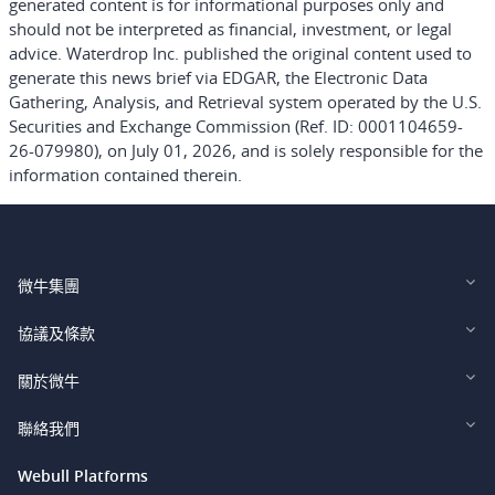
generated content is for informational purposes only and
should not be interpreted as financial, investment, or legal
advice. Waterdrop Inc. published the original content used to
generate this news brief via EDGAR, the Electronic Data
Gathering, Analysis, and Retrieval system operated by the U.S.
Securities and Exchange Commission (Ref. ID: 0001104659-
26-079980), on July 01, 2026, and is solely responsible for the
information contained therein.
微牛集團
Webull Financial LLC (US)
協議及條款
Webull Securities Limited (HK)
Legal and Disclosures
關於微牛
Webull Securities (Singapore) Pte. Ltd.
Privacy and Security
投資者關係
聯絡我們
Webull Securities South Africa (Pty) Ltd.
費用
我們的故事
support@webull.ca
Webull Platforms
Webull Securities (Australia) Pty. Ltd.