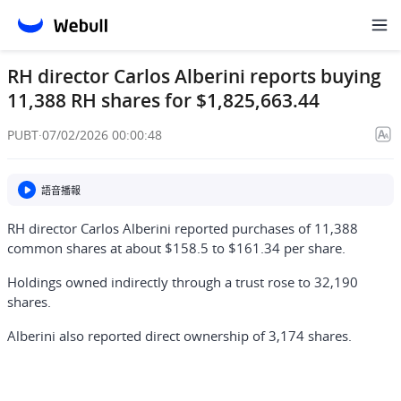
RH director Carlos Alberini reports buying
11,388 RH shares for $1,825,663.44
PUBT
·
07/02/2026 00:00:48
語音播報
RH director Carlos Alberini reported purchases of 11,388
common shares at about $158.5 to $161.34 per share.
Holdings owned indirectly through a trust rose to 32,190
shares.
Alberini also reported direct ownership of 3,174 shares.