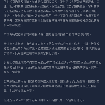
所有投資均涉及風險，並非適合每個投資者。證券的損失可能會不斷變化，因
此，客戶的損失可能超過其原始投資。保證金交易增加了損失風險，客戶的損
失可能超過支付的存款。金融產品過去的表現並不能保證未來的結果或回報。
請記住，雖然確信可能有助於分散風險，但並不能保證利潤或防止市場下跌時
的損失。當您投資證券或其他金融產品時投資者在投資前應仔細考慮自己的投
資目標和風險。
可能會收取相關監管費和兌換費。請參閱我們的
費用表
了解更多詳情。
請注意，未經微牛事先書面同意，不得全部或部分複製、修改、出版、散佈或
複製本網站所包含的資訊。如果第三方網站/應用程式提供超鏈接，則它們獨立
於微牛，使用此類連結的風險由您自行承擔。
對於因使用或依賴任何第三方網站/應用程式上或透過任何第三方網站/應用程式
提供的任何內容、商品或服務而造成的或與之相關的任何損失或損害，微牛不
承擔任何責任。
微牛網站上的內容可能會被翻譯成其他語言。如果進行了此類翻譯，則該英文
版本仍然是最權威的。如果英文版本與其他語言的內容版本之間存在任何差
異，則以英文版本為準。
版權所有 © 2026 微牛證券（加拿大）有限公司。保留所有權利。