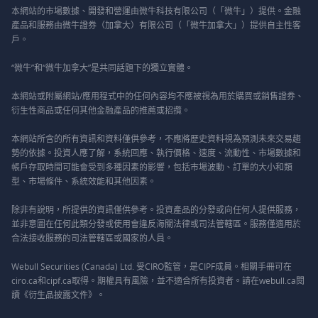
本網站的市場數據、開發和營運由微牛科技有限公司（「微牛」）提供。金融
產品和服務由微牛證券（加拿大）有限公司（「微牛加拿大」）提供自主性客
戶。
“微牛”和“微牛加拿大”是共同話題下的獨立實體。
本網站或附屬網站/應用程式中的任何內容均不應被視為用於購買或銷售證券、
衍生性商品或任何其他金融產品的推薦或招攬。
本網站所含的所有資訊和資料僅供參考，不應將歷史資料視為預測未來交易趨
勢的依據。投資人應了解，系統回應、執行價格、速度、流動性、市場數據和
帳戶存取時間可能會受到多種因素的影響，包括市場波動、訂單的大小和類
型、市場條件、系統效能和其他因素。
除非有說明，所提供的資訊僅供參考。投資產品的分發或向任何人提供服務，
並非意圖在任何此類分發或使用會違反海關法律或司法管轄區。服務僅適用於
合法接收服務的司法管轄區或國家的人員。
Webull Securities (Canada) Ltd. 受CIRO監管，是CIPF成員。相關手冊可在
ciro.ca和cipf.ca取得。期權具有風險，並不適合所有投資者。請在webull.ca閱
讀《衍生品披露文件》。