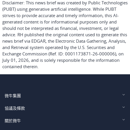
Disclaimer:
This news brief was created by Public Technologies
(PUBT) using generative artificial intelligence. While PUBT
strives to provide accurate and timely information, this AI-
generated content is for informational purposes only and
should not be interpreted as financial, investment, or legal
advice. RH published the original content used to generate this
news brief via EDGAR, the Electronic Data Gathering, Analysis,
and Retrieval system operated by the U.S. Securities and
Exchange Commission (Ref. ID: 0001173871-26-000006), on
July 01, 2026, and is solely responsible for the information
contained therein.
微牛集團
Webull Financial LLC (US)
協議及條款
Webull Securities Limited (HK)
Legal and Disclosures
關於微牛
Webull Securities (Singapore) Pte. Ltd.
Privacy and Security