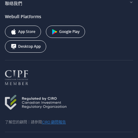
投資者關係
聯絡我們
Webull Securities South Africa (Pty) Ltd.
費用
我們的故事
support@webull.ca
Webull Platforms
Webull Securities (Australia) Pty. Ltd.
推广联盟计划
+1 (888) 228-0958
Webull Corporation
App Store
Google Play
Desktop App
了解您的顧問：請參閱
CIRO 顧問報告