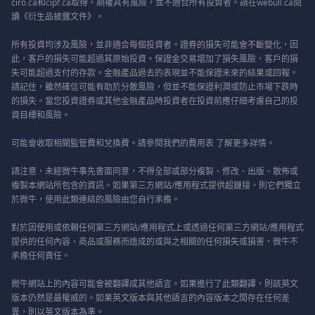
ciro.ca和cipf.ca取得。期權具有風險，並不適合所有投資者。請在webull.ca閱
讀《衍生品披露文件》。
所有投資均涉及風險，並非適合每個投資者。證券的損失可能會不斷變化，因
此，客戶的損失可能超過其原始投資。保證金交易增加了損失風險，客戶的損
失可能超過支付的存款。金融產品過去的表現並不能保證未來的結果或回報。
請記住，雖然確信可能有助於分散風險，但並不能保證利潤或防止市場下跌時
的損失。當您投資證券或其他金融產品時投資者在投資前應仔細考慮自己的投
資目標和風險。
可能會收取相關監管費和兌換費。請參閱我們的
費用表
了解更多詳情。
請注意，未經微牛事先書面同意，不得全部或部分複製、修改、出版、散佈或
複製本網站所包含的資訊。如果第三方網站/應用程式提供超鏈接，則它們獨立
於微牛，使用此類連結的風險由您自行承擔。
對於因使用或依賴任何第三方網站/應用程式上或透過任何第三方網站/應用程式
提供的任何內容、商品或服務而造成的或與之相關的任何損失或損害，微牛不
承擔任何責任。
微牛網站上的內容可能會被翻譯成其他語言。如果進行了此類翻譯，則該英文
版本仍然是最權威的。如果英文版本與其他語言的內容版本之間存在任何差
異，則以英文版本為準。