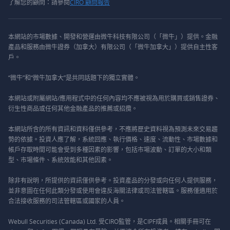
了解您的顧問：請參閱
CIRO 顧問報告
本網站的市場數據、開發和營運由微牛科技有限公司（「微牛」）提供。金融
產品和服務由微牛證券（加拿大）有限公司（「微牛加拿大」）提供自主性客
戶。
“微牛”和“微牛加拿大”是共同話題下的獨立實體。
本網站或附屬網站/應用程式中的任何內容均不應被視為用於購買或銷售證券、
衍生性商品或任何其他金融產品的推薦或招攬。
本網站所含的所有資訊和資料僅供參考，不應將歷史資料視為預測未來交易趨
勢的依據。投資人應了解，系統回應、執行價格、速度、流動性、市場數據和
帳戶存取時間可能會受到多種因素的影響，包括市場波動、訂單的大小和類
型、市場條件、系統效能和其他因素。
除非有說明，所提供的資訊僅供參考。投資產品的分發或向任何人提供服務，
並非意圖在任何此類分發或使用會違反海關法律或司法管轄區。服務僅適用於
合法接收服務的司法管轄區或國家的人員。
Webull Securities (Canada) Ltd. 受CIRO監管，是CIPF成員。相關手冊可在