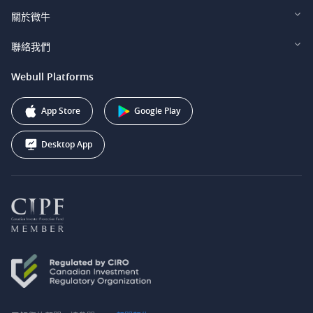
Webull Securities Limited (HK)
Legal and Disclosures
關於微牛
Webull Securities (Singapore) Pte. Ltd.
Privacy and Security
投資者關係
聯絡我們
Webull Securities South Africa (Pty) Ltd.
費用
我們的故事
support@webull.ca
Webull Platforms
Webull Securities (Australia) Pty. Ltd.
推广联盟计划
+1 (888) 228-0958
Webull Corporation
App Store
Google Play
Desktop App