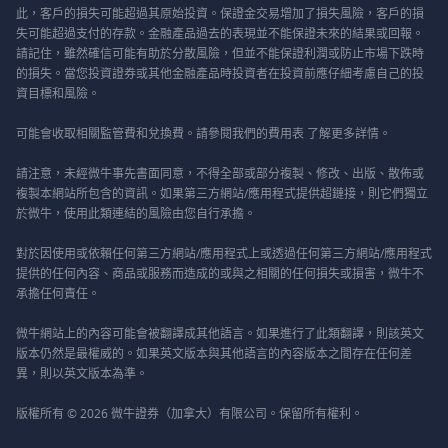
此，客戶的損失可能超過其原始投資。保證金交易增加了損失風險，客戶的損
失可能超過支付的存款。金融產品過去的表現並不能保證未來的結果或回報。
請記住，雖然確信可能有助於分散風險，但並不能保證利潤或防止市場下跌時
的損失。當您投資證券或其他金融產品時投資者在投資前應仔細考慮自己的投
資目標和風險。
可能會收取相關監管費和兌換費。請參閱我們的
費用表
了解更多詳情。
請注意，未經微牛事先書面同意，不得全部或部分複製、修改、出版、散佈或
複製本網站所包含的資訊。如果第三方網站/應用程式提供超鏈接，則它們獨立
於微牛，使用此類連結的風險由您自行承擔。
對於因使用或依賴任何第三方網站/應用程式上或透過任何第三方網站/應用程式
提供的任何內容、商品或服務而造成的或與之相關的任何損失或損害，微牛不
承擔任何責任。
微牛網站上的內容可能會被翻譯成其他語言。如果進行了此類翻譯，則該英文
版本仍然是最權威的。如果英文版本與其他語言的內容版本之間存在任何差
異，則以英文版本為準。
版權所有 © 2026 微牛證券（加拿大）有限公司。保留所有權利。