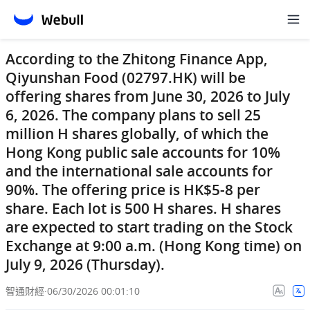
According to the Zhitong Finance App,
Qiyunshan Food (02797.HK) will be
offering shares from June 30, 2026 to July
6, 2026. The company plans to sell 25
million H shares globally, of which the
Hong Kong public sale accounts for 10%
and the international sale accounts for
90%. The offering price is HK$5-8 per
share. Each lot is 500 H shares. H shares
are expected to start trading on the Stock
Exchange at 9:00 a.m. (Hong Kong time) on
July 9, 2026 (Thursday).
智通財經
·
06/30/2026 00:01:10