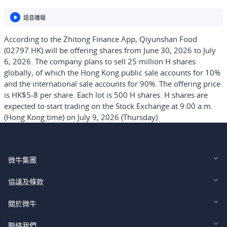
語音播報
According to the Zhitong Finance App, Qiyunshan Food
(02797.HK) will be offering shares from June 30, 2026 to July
6, 2026. The company plans to sell 25 million H shares
globally, of which the Hong Kong public sale accounts for 10%
and the international sale accounts for 90%. The offering price
is HK$5-8 per share. Each lot is 500 H shares. H shares are
expected to start trading on the Stock Exchange at 9:00 a.m.
(Hong Kong time) on July 9, 2026 (Thursday).
微牛集團
Webull Financial LLC (US)
協議及條款
Webull Securities Limited (HK)
Legal and Disclosures
關於微牛
Webull Securities (Singapore) Pte. Ltd.
Privacy and Security
投資者關係
聯絡我們