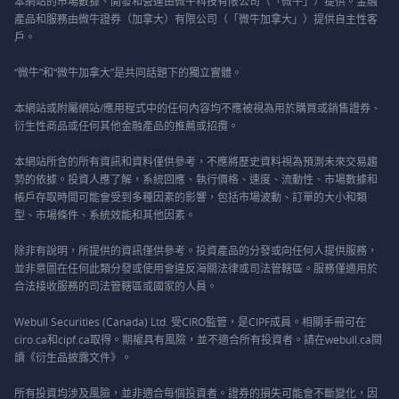
本網站的市場數據、開發和營運由微牛科技有限公司（「微牛」）提供。金融
產品和服務由微牛證券（加拿大）有限公司（「微牛加拿大」）提供自主性客
戶。
“微牛”和“微牛加拿大”是共同話題下的獨立實體。
本網站或附屬網站/應用程式中的任何內容均不應被視為用於購買或銷售證券、
衍生性商品或任何其他金融產品的推薦或招攬。
本網站所含的所有資訊和資料僅供參考，不應將歷史資料視為預測未來交易趨
勢的依據。投資人應了解，系統回應、執行價格、速度、流動性、市場數據和
帳戶存取時間可能會受到多種因素的影響，包括市場波動、訂單的大小和類
型、市場條件、系統效能和其他因素。
除非有說明，所提供的資訊僅供參考。投資產品的分發或向任何人提供服務，
並非意圖在任何此類分發或使用會違反海關法律或司法管轄區。服務僅適用於
合法接收服務的司法管轄區或國家的人員。
Webull Securities (Canada) Ltd. 受CIRO監管，是CIPF成員。相關手冊可在
ciro.ca和cipf.ca取得。期權具有風險，並不適合所有投資者。請在webull.ca閱
讀《衍生品披露文件》。
所有投資均涉及風險，並非適合每個投資者。證券的損失可能會不斷變化，因