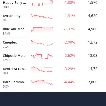
-1,88%
1,570
Happy Belly Food
HBFG
-1,91%
4,620
Dvrsfd Royalt
DIV
-1,97%
4,980
Blue Ant Medi
BAMI
-2,00%
12,72
Cineplex
CGX
-2,62%
13,03
Chipotle Mexican
CMGS
-3,29%
14,72
Dexterra Group
DXT
-4,44%
2,800
Data Commns Mgt
DCM