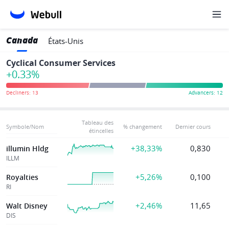
Canada
États-Unis
Cyclical Consumer Services
+0.33%
Tableau des
Symbole/Nom
% changement
Dernier cours
étincelles
+38,33%
0,830
illumin Hldg
ILLM
+5,26%
0,100
Royalties
RI
+2,46%
11,65
Walt Disney
DIS