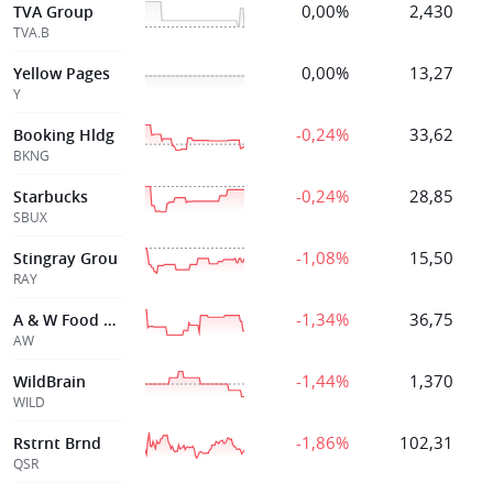
0,00%
2,430
TVA Group
TVA.B
0,00%
13,27
Yellow Pages
Y
-0,24%
33,62
Booking Hldg
BKNG
-0,24%
28,85
Starbucks
SBUX
-1,08%
15,50
Stingray Grou
RAY
-1,34%
36,75
A & W Food Servs
AW
-1,44%
1,370
WildBrain
WILD
-1,86%
102,31
Rstrnt Brnd
QSR