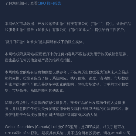
了解您的顾问：查看
CIRO 顾问报告
本网站的市场数据、开发和运营由微牛科技有限公司（“微牛”）提供。金融产品
和服务由微牛證券（加拿大）有限公司（“微牛加拿大”）提供给自主性客戶。
“微牛”和“微牛加拿大”是共同所有权下的独立实体。
本网站或附属网站/应用程序中的任何内容均不应被视为用于购买或销售证券、
衍生品或任何其他金融产品的推荐或招揽。
本网站所含的所有信息和数据仅供参考，不应将历史数据视为预测未来交易趋
势的依据。投资者应当了解，系统响应、执行价格、速度、流动性、市场数据
和账户访问时间可能会受到多种因素的影响，包括市场波动、订单的大小和类
型、市场条件、系统性能和其他因素。
除非另有说明，所提供的信息仅供参考。投资产品的分发或向任何人提供服
务，并非意图在任何此类分发或使用会违反现行法律或法规的司法管辖区。服
务仅适用于合法接收服务的司法管辖区或国家/地区的人员。
Webull Securities (Canada) Ltd. 受CIRO监管，是CIPF成员。相关手册可在
ciro.ca和cipf.ca获取。期权具有风险，并不适合所有投资者。请在webull.ca阅