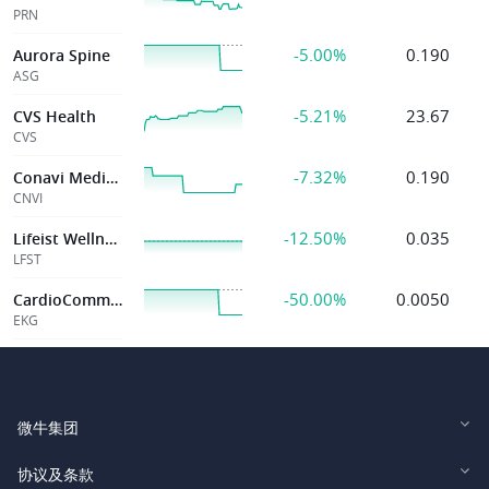
PRN
-5.00%
0.190
Aurora Spine
ASG
-5.21%
23.67
CVS Health
CVS
-7.32%
0.190
Conavi Medical
CNVI
-12.50%
0.035
Lifeist Wellness
LFST
-50.00%
0.0050
CardioComm Sol
EKG
微牛集团
Webull Financial LLC (US)
协议及条款