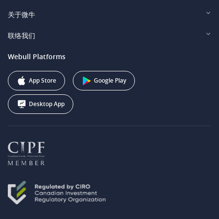
Webull Securities Limited (HK)
Legal and Disclosures
关于微牛
Webull Securities (Singapore) Pte. Ltd.
Privacy and Security
投资者关系
联络我们
Webull Securities South Africa (Pty) Ltd.
费用
我们的故事
support@webull.ca
Webull Platforms
Webull Securities (Australia) Pty. Ltd.
推广联盟计划
+1 (888) 228-0958
Webull Corporation
App Store
Google Play
Desktop App