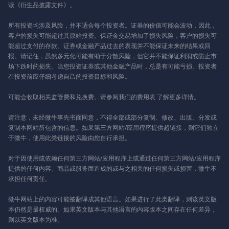
读《衍生品披露文件》。
所有投资均涉及风险，并不适合每个投资者。证券的价值可能会波动，因此，
客户的损失可能超过其原始投资。保证金交易增加了损失风险，客户的损失可
能超过支付的存款。证券或金融产品过去的表现并不能保证未来的结果或回
报。请记住，虽然多元化可能有助于分散风险，但它并不能保证利润或防止市
场下跌时的损失。当您投资证券或其他金融产品时，总是有可能亏损。投资者
在投资前应仔细考虑自己的投资目标和风险。
可能会收取相关监管费和兑换费。请参阅我们的
费用表
了解更多详情。
请注意，未经微牛事先书面同意，不得全部或部分复制、修改、出版、分发或
复制本网站所包含的信息。如果第三方网站/应用程序提供超链接，则它们独立
于微牛，使用此类链接的风险由您自行承担。
对于因使用或依赖任何第三方网站/应用程序上或通过任何第三方网站/应用程序
提供的任何内容、商品或服务而造成的或与之相关的任何损失或损害，微牛不
承担任何责任。
微牛网站上的内容可能被翻译成其他语言。如果进行了此类翻译，则该英文版
本仍然是最权威的。如果英文版本与其他语言的内容版本之间存在任何差异，
则以英文版本为准。