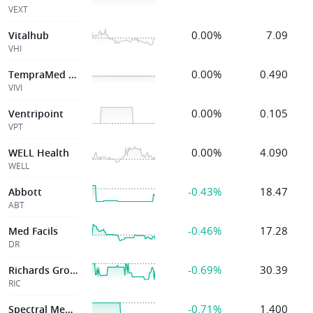
VEXT
0.00%
7.09
Vitalhub
VHI
0.00%
0.490
TempraMed Tech
VIVI
0.00%
0.105
Ventripoint
VPT
0.00%
4.090
WELL Health
WELL
-0.43%
18.47
Abbott
ABT
-0.46%
17.28
Med Facils
DR
-0.69%
30.39
Richards Group
RIC
-0.71%
1.400
Spectral Medical