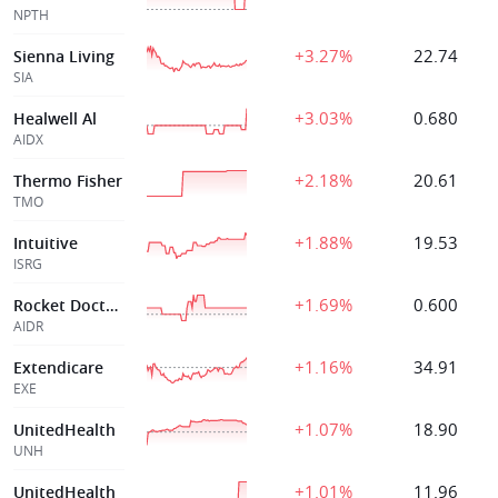
NPTH
+3.27%
22.74
Sienna Living
SIA
+3.03%
0.680
Healwell Al
AIDX
+2.18%
20.61
Thermo Fisher
TMO
+1.88%
19.53
Intuitive
ISRG
+1.69%
0.600
Rocket Doctor AI
AIDR
+1.16%
34.91
Extendicare
EXE
+1.07%
18.90
UnitedHealth
UNH
+1.01%
11.96
UnitedHealth