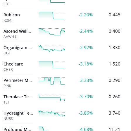
EDT
-2.20%
0.445
Rubicon
ROMJ
-2.44%
0.400
Ascend Wellness
AAWH.U
-2.92%
1.330
Organigram Glo
OGI
-3.18%
1.520
Cheelcare
CHER
-3.33%
0.290
Perimeter Med
PINK
-3.70%
0.260
Theralase Tech
TLT
-3.86%
3.740
Hydreight Tech
NURS
-4.68%
11.21
Profound Medical