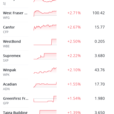
SJ
+2.71%
100.42
West Fraser Timb
WFG
+2.67%
15.77
Canfor
CFP
+2.50%
0.205
WestBond
WBE
+2.22%
3.680
Supremex
SXP
+2.10%
43.76
Winpak
WPK
+1.55%
17.70
Acadian
ADN
+1.54%
1.980
GreenFirst Frst
GFP
+1.39%
3.650
Taiga Building