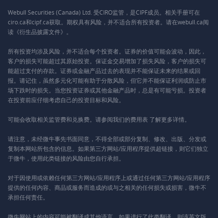
Webull Securities (Canada) Ltd. 受CIRO监管，是CIPF成员。相关手册可在
ciro.ca和cipf.ca获取。期权具有风险，并不适合所有投资者。请在webull.ca阅
读《衍生品披露文件》。
所有投资均涉及风险，并不适合每个投资者。证券的价值可能会波动，因此，
客户的损失可能超过其原始投资。保证金交易增加了损失风险，客户的损失可
能超过支付的存款。证券或金融产品过去的表现并不能保证未来的结果或回
报。请记住，虽然多元化可能有助于分散风险，但它并不能保证利润或防止市
场下跌时的损失。当您投资证券或其他金融产品时，总是有可能亏损。投资者
在投资前应仔细考虑自己的投资目标和风险。
可能会收取相关监管费和兑换费。请参阅我们的
费用表
了解更多详情。
请注意，未经微牛事先书面同意，不得全部或部分复制、修改、出版、分发或
复制本网站所包含的信息。如果第三方网站/应用程序提供超链接，则它们独立
于微牛，使用此类链接的风险由您自行承担。
对于因使用或依赖任何第三方网站/应用程序上或通过任何第三方网站/应用程序
提供的任何内容、商品或服务而造成的或与之相关的任何损失或损害，微牛不
承担任何责任。
微牛网站上的内容可能被翻译成其他语言。如果进行了此类翻译，则该英文版