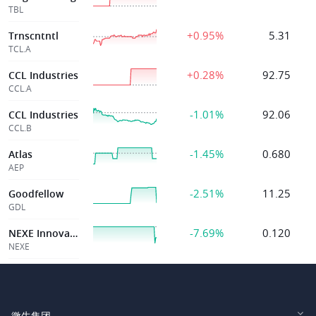
TBL
+0.95%
5.31
Trnscntntl
TCL.A
+0.28%
92.75
CCL Industries
CCL.A
-1.01%
92.06
CCL Industries
CCL.B
-1.45%
0.680
Atlas
AEP
-2.51%
11.25
Goodfellow
GDL
-7.69%
0.120
NEXE Innovations
NEXE
微牛集团