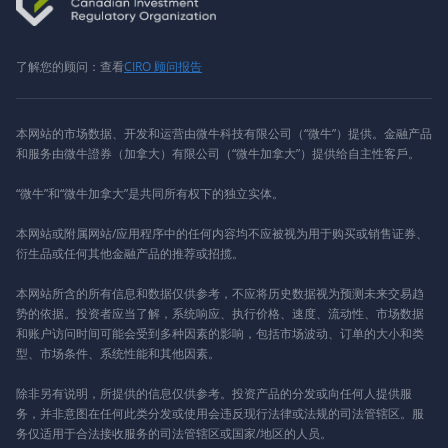
了解您的顾问：查看
CIRO 顾问报告
本网站的市场数据、开发和运营由微牛科技有限公司（“微牛”）提供。金融产品
和服务由微牛證券（加拿大）有限公司（“微牛加拿大”）提供给自主性客戶。
“微牛”和“微牛加拿大”是共同所有权下的独立实体。
本网站或附属网站/应用程序中的任何内容均不应被视为用于购买或销售证券、
衍生品或任何其他金融产品的推荐或招揽。
本网站所含的所有信息和数据仅供参考，不应将历史数据视为预测未来交易趋
势的依据。投资者应当了解，系统响应、执行价格、速度、流动性、市场数据
和账户访问时间可能会受到多种因素的影响，包括市场波动、订单的大小和类
型、市场条件、系统性能和其他因素。
除非另有说明，所提供的信息仅供参考。投资产品的分发或向任何人提供服
务，并非意图在任何此类分发或使用会违反现行法律或法规的司法管辖区。服
务仅适用于合法接收服务的司法管辖区或国家/地区的人员。