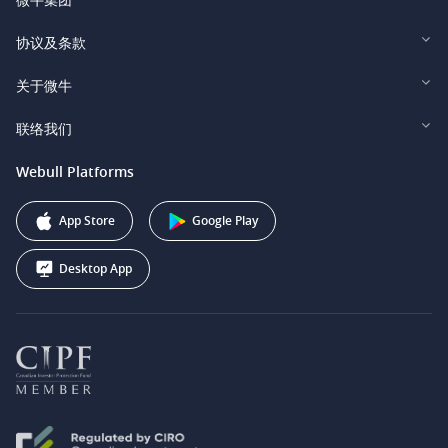
Webull Financial LLC (US)
协议及条款
Webull Securities Limited (HK)
Legal and Disclosures
关于微牛
Webull Securities (Singapore) Pte. Ltd.
Privacy and Security
投资者关系
联络我们
Webull Securities South Africa (Pty) Ltd.
费用
我们的故事
support@webull.ca
Webull Platforms
Webull Securities (Australia) Pty. Ltd.
推广联盟计划
+1 (888) 228-0958
Webull Corporation
App Store
Google Play
Desktop App