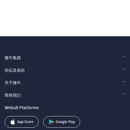
微牛集团
Webull Financial LLC (US)
协议及条款
Webull Securities Limited (HK)
Legal and Disclosures
关于微牛
Webull Securities (Singapore) Pte. Ltd.
Privacy and Security
投资者关系
联络我们
Webull Securities South Africa (Pty) Ltd.
费用
我们的故事
support@webull.ca
Webull Platforms
Webull Securities (Australia) Pty. Ltd.
推广联盟计划
+1 (888) 228-0958
Webull Corporation
App Store
Google Play