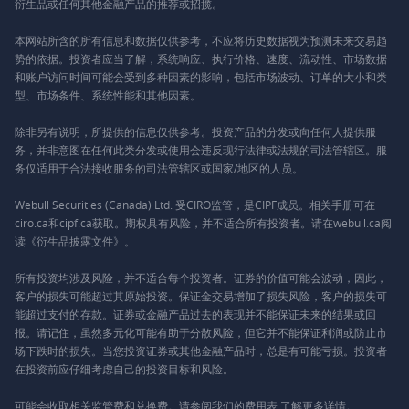
衍生品或任何其他金融产品的推荐或招揽。
本网站所含的所有信息和数据仅供参考，不应将历史数据视为预测未来交易趋
势的依据。投资者应当了解，系统响应、执行价格、速度、流动性、市场数据
和账户访问时间可能会受到多种因素的影响，包括市场波动、订单的大小和类
型、市场条件、系统性能和其他因素。
除非另有说明，所提供的信息仅供参考。投资产品的分发或向任何人提供服
务，并非意图在任何此类分发或使用会违反现行法律或法规的司法管辖区。服
务仅适用于合法接收服务的司法管辖区或国家/地区的人员。
Webull Securities (Canada) Ltd. 受CIRO监管，是CIPF成员。相关手册可在
ciro.ca和cipf.ca获取。期权具有风险，并不适合所有投资者。请在webull.ca阅
读《衍生品披露文件》。
所有投资均涉及风险，并不适合每个投资者。证券的价值可能会波动，因此，
客户的损失可能超过其原始投资。保证金交易增加了损失风险，客户的损失可
能超过支付的存款。证券或金融产品过去的表现并不能保证未来的结果或回
报。请记住，虽然多元化可能有助于分散风险，但它并不能保证利润或防止市
场下跌时的损失。当您投资证券或其他金融产品时，总是有可能亏损。投资者
在投资前应仔细考虑自己的投资目标和风险。
可能会收取相关监管费和兑换费。请参阅我们的
费用表
了解更多详情。