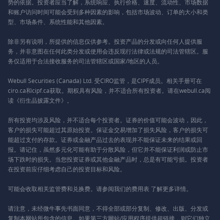
势的依据。投资者应当了解，系统响应、执行价格、速度、流动性、市场数据
和账户访问时间可能会受到多种因素的影响，包括市场波动、订单的大小和类
型、市场条件、系统性能和其他因素。
除非另有说明，所提供的信息仅供参考。投资产品的分发或向任何人提供服
务，并非意图在任何此类分发或使用会违反现行法律或法规的司法管辖区。服
务仅适用于合法接收服务的司法管辖区或国家/地区的人员。
Webull Securities (Canada) Ltd. 受CIRO监管，是CIPF成员。相关手册可在
ciro.ca和cipf.ca获取。期权具有风险，并不适合所有投资者。请在webull.ca阅
读《衍生品披露文件》。
所有投资均涉及风险，并不适合每个投资者。证券的价值可能会波动，因此，
客户的损失可能超过其原始投资。保证金交易增加了损失风险，客户的损失可
能超过支付的存款。证券或金融产品过去的表现并不能保证未来的结果或回
报。请记住，虽然多元化可能有助于分散风险，但它并不能保证利润或防止市
场下跌时的损失。当您投资证券或其他金融产品时，总是有可能亏损。投资者
在投资前应仔细考虑自己的投资目标和风险。
可能会收取相关监管费和兑换费。请参阅我们的
费用表
了解更多详情。
请注意，未经微牛事先书面同意，不得全部或部分复制、修改、出版、分发或
复制本网站所包含的信息。如果第三方网站/应用程序提供超链接，则它们独立