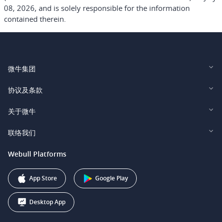
08, 2026, and is solely responsible for the information
contained therein.
微牛集团
Webull Financial LLC (US)
协议及条款
Webull Securities Limited (HK)
Legal and Disclosures
关于微牛
Webull Securities (Singapore) Pte. Ltd.
Privacy and Security
投资者关系
联络我们
Webull Securities South Africa (Pty) Ltd.
费用
我们的故事
support@webull.ca
Webull Platforms
Webull Securities (Australia) Pty. Ltd.
推广联盟计划
+1 (888) 228-0958
Webull Corporation
App Store
Google Play
Desktop App