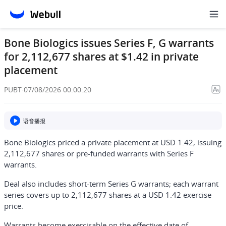
Bone Biologics issues Series F, G warrants
for 2,112,677 shares at $1.42 in private
placement
PUBT
·
07/08/2026 00:00:20
语音播报
Bone Biologics priced a private placement at USD 1.42, issuing
2,112,677 shares or pre-funded warrants with Series F
warrants.
Deal also includes short-term Series G warrants; each warrant
series covers up to 2,112,677 shares at a USD 1.42 exercise
price.
Warrants become exercisable on the effective date of