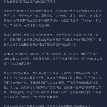
衍生品或任何其他金融产品的推荐或招揽。
本网站所含的所有信息和数据仅供参考，不应将历史数据视为预测未来交易趋
势的依据。投资者应当了解，系统响应、执行价格、速度、流动性、市场数据
和账户访问时间可能会受到多种因素的影响，包括市场波动、订单的大小和类
型、市场条件、系统性能和其他因素。
除非另有说明，所提供的信息仅供参考。投资产品的分发或向任何人提供服
务，并非意图在任何此类分发或使用会违反现行法律或法规的司法管辖区。服
务仅适用于合法接收服务的司法管辖区或国家/地区的人员。
Webull Securities (Canada) Ltd. 受CIRO监管，是CIPF成员。相关手册可在
ciro.ca和cipf.ca获取。期权具有风险，并不适合所有投资者。请在webull.ca阅
读《衍生品披露文件》。
所有投资均涉及风险，并不适合每个投资者。证券的价值可能会波动，因此，
客户的损失可能超过其原始投资。保证金交易增加了损失风险，客户的损失可
能超过支付的存款。证券或金融产品过去的表现并不能保证未来的结果或回
报。请记住，虽然多元化可能有助于分散风险，但它并不能保证利润或防止市
场下跌时的损失。当您投资证券或其他金融产品时，总是有可能亏损。投资者
在投资前应仔细考虑自己的投资目标和风险。
可能会收取相关监管费和兑换费。请参阅我们的
费用表
了解更多详情。