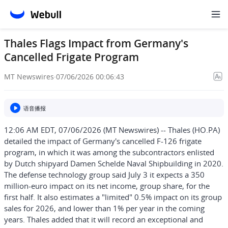
Thales Flags Impact from Germany's
Cancelled Frigate Program
MT Newswires
·
07/06/2026 00:06:43
语音播报
12:06 AM EDT, 07/06/2026 (MT Newswires) -- Thales (HO.PA)
detailed the impact of Germany's cancelled F-126 frigate
program, in which it was among the subcontractors enlisted
by Dutch shipyard Damen Schelde Naval Shipbuilding in 2020.
The defense technology group said July 3 it expects a 350
million-euro impact on its net income, group share, for the
first half. It also estimates a "limited" 0.5% impact on its group
sales for 2026, and lower than 1% per year in the coming
years. Thales added that it will record an exceptional and