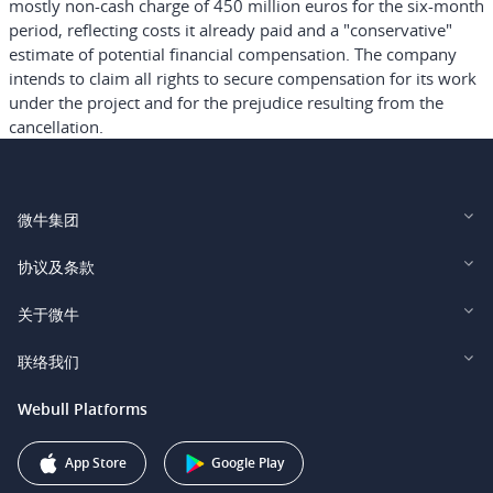
mostly non-cash charge of 450 million euros for the six-month
period, reflecting costs it already paid and a "conservative"
estimate of potential financial compensation. The company
intends to claim all rights to secure compensation for its work
under the project and for the prejudice resulting from the
cancellation.
微牛集团
Webull Financial LLC (US)
协议及条款
Webull Securities Limited (HK)
Legal and Disclosures
关于微牛
Webull Securities (Singapore) Pte. Ltd.
Privacy and Security
投资者关系
联络我们
Webull Securities South Africa (Pty) Ltd.
费用
我们的故事
support@webull.ca
Webull Platforms
Webull Securities (Australia) Pty. Ltd.
推广联盟计划
+1 (888) 228-0958
Webull Corporation
App Store
Google Play