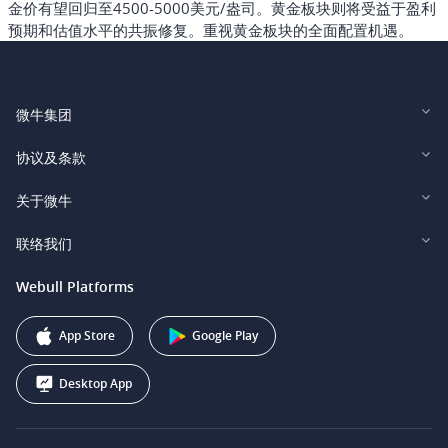
金价有望回归至4500-5000美元/盎司。黄金板块则将受益于盈利
预期和估值水平的共振修复。重视黄金板块的全面配置机遇。
微牛集团
Webull Financial LLC (US)
协议及条款
Webull Securities Limited (HK)
Legal and Disclosures
关于微牛
Webull Securities (Singapore) Pte. Ltd.
Privacy and Security
投资者关系
联络我们
Webull Securities South Africa (Pty) Ltd.
费用
我们的故事
support@webull.ca
Webull Platforms
Webull Securities (Australia) Pty. Ltd.
推广联盟计划
+1 (888) 228-0958
Webull Corporation
App Store
Google Play
Desktop App