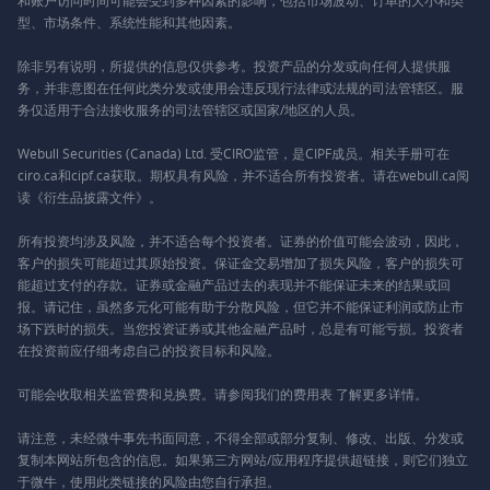
和账户访问时间可能会受到多种因素的影响，包括市场波动、订单的大小和类
型、市场条件、系统性能和其他因素。
除非另有说明，所提供的信息仅供参考。投资产品的分发或向任何人提供服
务，并非意图在任何此类分发或使用会违反现行法律或法规的司法管辖区。服
务仅适用于合法接收服务的司法管辖区或国家/地区的人员。
Webull Securities (Canada) Ltd. 受CIRO监管，是CIPF成员。相关手册可在
ciro.ca和cipf.ca获取。期权具有风险，并不适合所有投资者。请在webull.ca阅
读《衍生品披露文件》。
所有投资均涉及风险，并不适合每个投资者。证券的价值可能会波动，因此，
客户的损失可能超过其原始投资。保证金交易增加了损失风险，客户的损失可
能超过支付的存款。证券或金融产品过去的表现并不能保证未来的结果或回
报。请记住，虽然多元化可能有助于分散风险，但它并不能保证利润或防止市
场下跌时的损失。当您投资证券或其他金融产品时，总是有可能亏损。投资者
在投资前应仔细考虑自己的投资目标和风险。
可能会收取相关监管费和兑换费。请参阅我们的
费用表
了解更多详情。
请注意，未经微牛事先书面同意，不得全部或部分复制、修改、出版、分发或
复制本网站所包含的信息。如果第三方网站/应用程序提供超链接，则它们独立
于微牛，使用此类链接的风险由您自行承担。