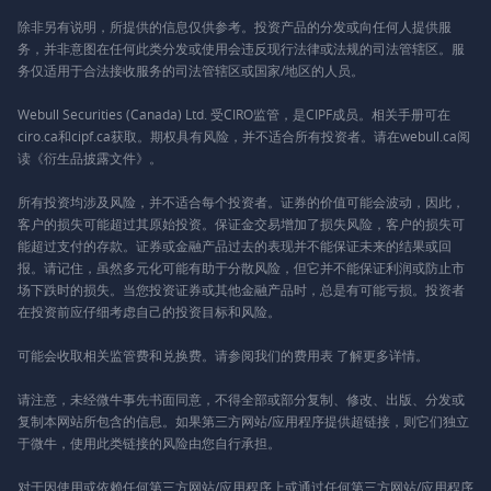
除非另有说明，所提供的信息仅供参考。投资产品的分发或向任何人提供服
务，并非意图在任何此类分发或使用会违反现行法律或法规的司法管辖区。服
务仅适用于合法接收服务的司法管辖区或国家/地区的人员。
Webull Securities (Canada) Ltd. 受CIRO监管，是CIPF成员。相关手册可在
ciro.ca和cipf.ca获取。期权具有风险，并不适合所有投资者。请在webull.ca阅
读《衍生品披露文件》。
所有投资均涉及风险，并不适合每个投资者。证券的价值可能会波动，因此，
客户的损失可能超过其原始投资。保证金交易增加了损失风险，客户的损失可
能超过支付的存款。证券或金融产品过去的表现并不能保证未来的结果或回
报。请记住，虽然多元化可能有助于分散风险，但它并不能保证利润或防止市
场下跌时的损失。当您投资证券或其他金融产品时，总是有可能亏损。投资者
在投资前应仔细考虑自己的投资目标和风险。
可能会收取相关监管费和兑换费。请参阅我们的
费用表
了解更多详情。
请注意，未经微牛事先书面同意，不得全部或部分复制、修改、出版、分发或
复制本网站所包含的信息。如果第三方网站/应用程序提供超链接，则它们独立
于微牛，使用此类链接的风险由您自行承担。
对于因使用或依赖任何第三方网站/应用程序上或通过任何第三方网站/应用程序