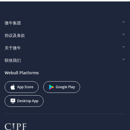
微牛集团
Webull Financial LLC (US)
协议及条款
Webull Securities Limited (HK)
Legal and Disclosures
关于微牛
Webull Securities (Singapore) Pte. Ltd.
Privacy and Security
投资者关系
联络我们
Webull Securities South Africa (Pty) Ltd.
费用
我们的故事
support@webull.ca
Webull Platforms
Webull Securities (Australia) Pty. Ltd.
推广联盟计划
+1 (888) 228-0958
Webull Corporation
App Store
Google Play
Desktop App