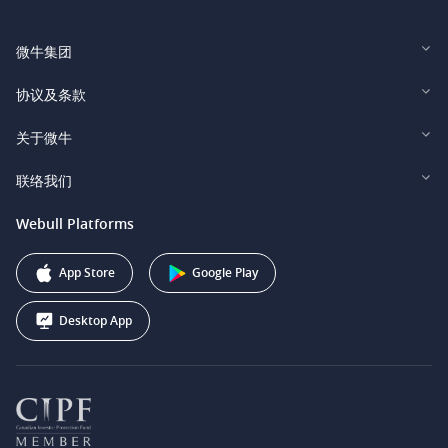
微牛集团
Webull Financial LLC (US)
协议及条款
Webull Securities Limited (HK)
Legal and Disclosures
关于微牛
Webull Securities (Singapore) Pte. Ltd.
Privacy and Security
投资者关系
联络我们
Webull Securities South Africa (Pty) Ltd.
费用
我们的故事
support@webull.ca
Webull Platforms
Webull Securities (Australia) Pty. Ltd.
推广联盟计划
+1 (888) 228-0958
Webull Corporation
App Store
Google Play
Desktop App