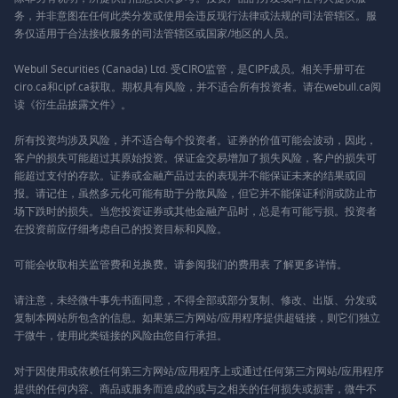
务，并非意图在任何此类分发或使用会违反现行法律或法规的司法管辖区。服
务仅适用于合法接收服务的司法管辖区或国家/地区的人员。
Webull Securities (Canada) Ltd. 受CIRO监管，是CIPF成员。相关手册可在
ciro.ca和cipf.ca获取。期权具有风险，并不适合所有投资者。请在webull.ca阅
读《衍生品披露文件》。
所有投资均涉及风险，并不适合每个投资者。证券的价值可能会波动，因此，
客户的损失可能超过其原始投资。保证金交易增加了损失风险，客户的损失可
能超过支付的存款。证券或金融产品过去的表现并不能保证未来的结果或回
报。请记住，虽然多元化可能有助于分散风险，但它并不能保证利润或防止市
场下跌时的损失。当您投资证券或其他金融产品时，总是有可能亏损。投资者
在投资前应仔细考虑自己的投资目标和风险。
可能会收取相关监管费和兑换费。请参阅我们的
费用表
了解更多详情。
请注意，未经微牛事先书面同意，不得全部或部分复制、修改、出版、分发或
复制本网站所包含的信息。如果第三方网站/应用程序提供超链接，则它们独立
于微牛，使用此类链接的风险由您自行承担。
对于因使用或依赖任何第三方网站/应用程序上或通过任何第三方网站/应用程序
提供的任何内容、商品或服务而造成的或与之相关的任何损失或损害，微牛不