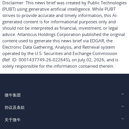
Disclaimer:
This news brief was created by Public Technologies
(PUBT) using generative artificial intelligence. While PUBT
strives to provide accurate and timely information, this AI-
generated content is for informational purposes only and
should not be interpreted as financial, investment, or legal
advice. Atlanticus Holdings Corporation published the original
content used to generate this news brief via EDGAR, the
Electronic Data Gathering, Analysis, and Retrieval system
operated by the U.S. Securities and Exchange Commission
(Ref. ID: 0001437749-26-022645), on July 02, 2026, and is
solely responsible for the information contained therein.
微牛集团
Webull Financial LLC (US)
协议及条款
Webull Securities Limited (HK)
Legal and Disclosures
关于微牛
Webull Securities (Singapore) Pte. Ltd.
Privacy and Security