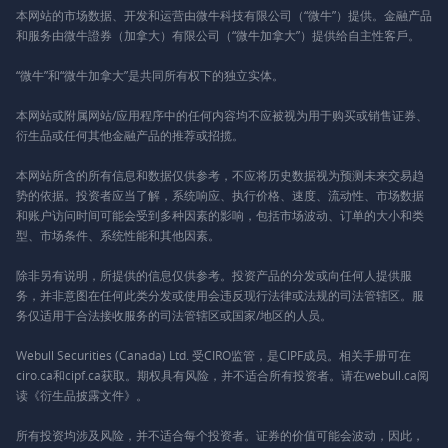
本网站的市场数据、开发和运营由微牛科技有限公司（“微牛”）提供。金融产品
和服务由微牛證券（加拿大）有限公司（“微牛加拿大”）提供给自主性客戶。
“微牛”和“微牛加拿大”是共同所有权下的独立实体。
本网站或附属网站/应用程序中的任何内容均不应被视为用于购买或销售证券、
衍生品或任何其他金融产品的推荐或招揽。
本网站所含的所有信息和数据仅供参考，不应将历史数据视为预测未来交易趋
势的依据。投资者应当了解，系统响应、执行价格、速度、流动性、市场数据
和账户访问时间可能会受到多种因素的影响，包括市场波动、订单的大小和类
型、市场条件、系统性能和其他因素。
除非另有说明，所提供的信息仅供参考。投资产品的分发或向任何人提供服
务，并非意图在任何此类分发或使用会违反现行法律或法规的司法管辖区。服
务仅适用于合法接收服务的司法管辖区或国家/地区的人员。
Webull Securities (Canada) Ltd. 受CIRO监管，是CIPF成员。相关手册可在
ciro.ca和cipf.ca获取。期权具有风险，并不适合所有投资者。请在webull.ca阅
读《衍生品披露文件》。
所有投资均涉及风险，并不适合每个投资者。证券的价值可能会波动，因此，