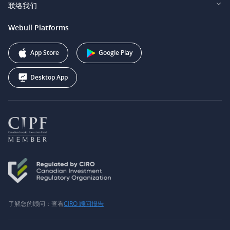
投资者关系
联络我们
Webull Securities South Africa (Pty) Ltd.
费用
我们的故事
support@webull.ca
Webull Platforms
Webull Securities (Australia) Pty. Ltd.
推广联盟计划
+1 (888) 228-0958
Webull Corporation
App Store
Google Play
Desktop App
了解您的顾问：查看
CIRO 顾问报告