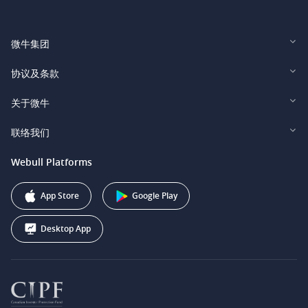
微牛集团
Webull Financial LLC (US)
协议及条款
Webull Securities Limited (HK)
Legal and Disclosures
关于微牛
Webull Securities (Singapore) Pte. Ltd.
Privacy and Security
投资者关系
联络我们
Webull Securities South Africa (Pty) Ltd.
费用
我们的故事
support@webull.ca
Webull Platforms
Webull Securities (Australia) Pty. Ltd.
推广联盟计划
+1 (888) 228-0958
Webull Corporation
App Store
Google Play
Desktop App