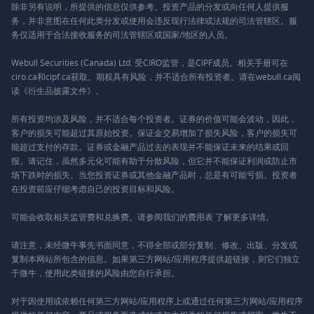
除非另有说明，所提供的信息仅供参考。投资产品的分发或向任何人提供服
务，并非意图在任何此类分发或使用会违反现行法律或法规的司法管辖区。服
务仅适用于合法接收服务的司法管辖区或国家/地区的人员。
Webull Securities (Canada) Ltd. 受CIRO监管，是CIPF成员。相关手册可在
ciro.ca和cipf.ca获取。期权具有风险，并不适合所有投资者。请在webull.ca阅
读《衍生品披露文件》。
所有投资均涉及风险，并不适合每个投资者。证券的价值可能会波动，因此，
客户的损失可能超过其原始投资。保证金交易增加了损失风险，客户的损失可
能超过支付的存款。证券或金融产品过去的表现并不能保证未来的结果或回
报。请记住，虽然多元化可能有助于分散风险，但它并不能保证利润或防止市
场下跌时的损失。当您投资证券或其他金融产品时，总是有可能亏损。投资者
在投资前应仔细考虑自己的投资目标和风险。
可能会收取相关监管费和兑换费。请参阅我们的
费用表
了解更多详情。
请注意，未经微牛事先书面同意，不得全部或部分复制、修改、出版、分发或
复制本网站所包含的信息。如果第三方网站/应用程序提供超链接，则它们独立
于微牛，使用此类链接的风险由您自行承担。
对于因使用或依赖任何第三方网站/应用程序上或通过任何第三方网站/应用程序