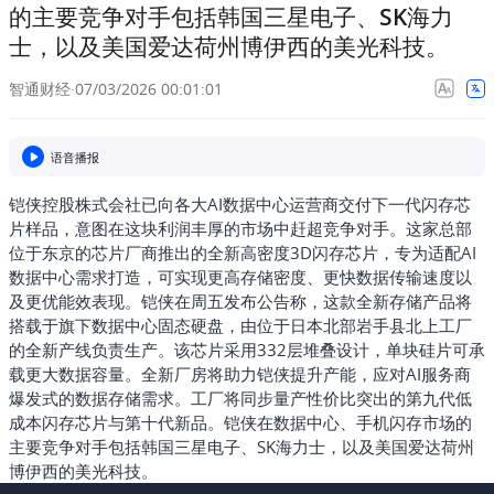
的主要竞争对手包括韩国三星电子、SK海力
士，以及美国爱达荷州博伊西的美光科技。
智通财经
·
07/03/2026 00:01:01
语音播报
铠侠控股株式会社已向各大AI数据中心运营商交付下一代闪存芯
片样品，意图在这块利润丰厚的市场中赶超竞争对手。这家总部
位于东京的芯片厂商推出的全新高密度3D闪存芯片，专为适配AI
数据中心需求打造，可实现更高存储密度、更快数据传输速度以
及更优能效表现。铠侠在周五发布公告称，这款全新存储产品将
搭载于旗下数据中心固态硬盘，由位于日本北部岩手县北上工厂
的全新产线负责生产。该芯片采用332层堆叠设计，单块硅片可承
载更大数据容量。全新厂房将助力铠侠提升产能，应对AI服务商
爆发式的数据存储需求。工厂将同步量产性价比突出的第九代低
成本闪存芯片与第十代新品。铠侠在数据中心、手机闪存市场的
主要竞争对手包括韩国三星电子、SK海力士，以及美国爱达荷州
博伊西的美光科技。