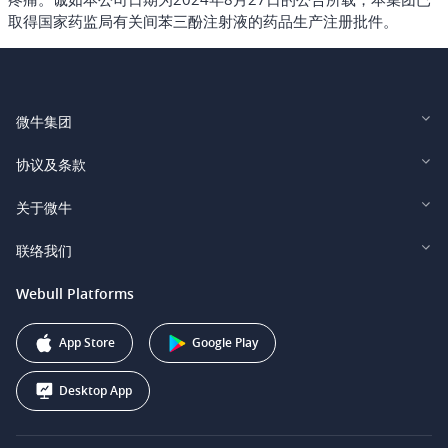
取得国家药监局有关间苯三酚注射液的药品生产注册批件。
微牛集团
Webull Financial LLC (US)
协议及条款
Webull Securities Limited (HK)
Legal and Disclosures
关于微牛
Webull Securities (Singapore) Pte. Ltd.
Privacy and Security
投资者关系
联络我们
Webull Securities South Africa (Pty) Ltd.
费用
我们的故事
support@webull.ca
Webull Platforms
Webull Securities (Australia) Pty. Ltd.
推广联盟计划
+1 (888) 228-0958
Webull Corporation
App Store
Google Play
Desktop App