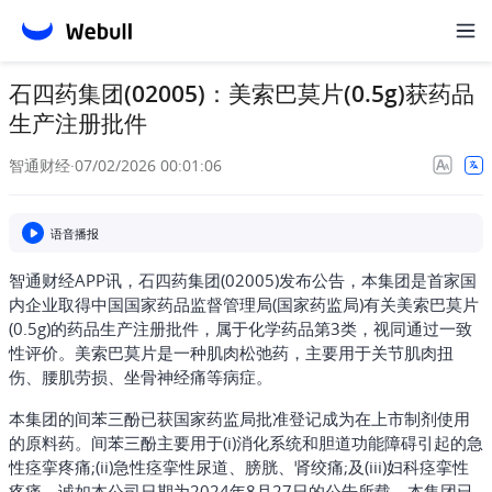
石四药集团(02005)：美索巴莫片(0.5g)获药品
生产注册批件
智通财经
·
07/02/2026 00:01:06
语音播报
智通财经APP讯，石四药集团(02005)发布公告，本集团是首家国
内企业取得中国国家药品监督管理局(国家药监局)有关美索巴莫片
(0.5g)的药品生产注册批件，属于化学药品第3类，视同通过一致
性评价。美索巴莫片是一种肌肉松弛药，主要用于关节肌肉扭
伤、腰肌劳损、坐骨神经痛等病症。
本集团的间苯三酚已获国家药监局批准登记成为在上市制剂使用
的原料药。间苯三酚主要用于(i)消化系统和胆道功能障碍引起的急
性痉挛疼痛;(ii)急性痉挛性尿道、膀胱、肾绞痛;及(iii)妇科痉挛性
疼痛。诚如本公司日期为2024年8月27日的公告所载，本集团已