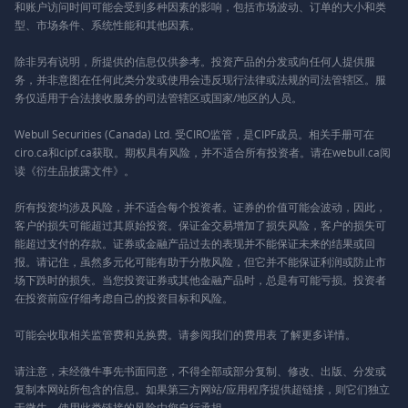
和账户访问时间可能会受到多种因素的影响，包括市场波动、订单的大小和类
型、市场条件、系统性能和其他因素。
除非另有说明，所提供的信息仅供参考。投资产品的分发或向任何人提供服
务，并非意图在任何此类分发或使用会违反现行法律或法规的司法管辖区。服
务仅适用于合法接收服务的司法管辖区或国家/地区的人员。
Webull Securities (Canada) Ltd. 受CIRO监管，是CIPF成员。相关手册可在
ciro.ca和cipf.ca获取。期权具有风险，并不适合所有投资者。请在webull.ca阅
读《衍生品披露文件》。
所有投资均涉及风险，并不适合每个投资者。证券的价值可能会波动，因此，
客户的损失可能超过其原始投资。保证金交易增加了损失风险，客户的损失可
能超过支付的存款。证券或金融产品过去的表现并不能保证未来的结果或回
报。请记住，虽然多元化可能有助于分散风险，但它并不能保证利润或防止市
场下跌时的损失。当您投资证券或其他金融产品时，总是有可能亏损。投资者
在投资前应仔细考虑自己的投资目标和风险。
可能会收取相关监管费和兑换费。请参阅我们的
费用表
了解更多详情。
请注意，未经微牛事先书面同意，不得全部或部分复制、修改、出版、分发或
复制本网站所包含的信息。如果第三方网站/应用程序提供超链接，则它们独立
于微牛，使用此类链接的风险由您自行承担。