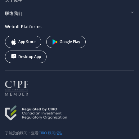
Webull Securities (Singapore) Pte. Ltd.
Privacy and Security
投资者关系
联络我们
Webull Securities South Africa (Pty) Ltd.
费用
我们的故事
support@webull.ca
Webull Platforms
Webull Securities (Australia) Pty. Ltd.
推广联盟计划
+1 (888) 228-0958
Webull Corporation
App Store
Google Play
Desktop App
了解您的顾问：查看
CIRO 顾问报告