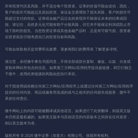
所有投资均涉及风险，并不适合每个投资者。证券的价值可能会波动，因此，
客户的损失可能超过其原始投资。保证金交易增加了损失风险，客户的损失可
能超过支付的存款。证券或金融产品过去的表现并不能保证未来的结果或回
报。请记住，虽然多元化可能有助于分散风险，但它并不能保证利润或防止市
场下跌时的损失。当您投资证券或其他金融产品时，总是有可能亏损。投资者
在投资前应仔细考虑自己的投资目标和风险。
可能会收取相关监管费和兑换费。请参阅我们的
费用表
了解更多详情。
请注意，未经微牛事先书面同意，不得全部或部分复制、修改、出版、分发或
复制本网站所包含的信息。如果第三方网站/应用程序提供超链接，则它们独立
于微牛，使用此类链接的风险由您自行承担。
对于因使用或依赖任何第三方网站/应用程序上或通过任何第三方网站/应用程序
提供的任何内容、商品或服务而造成的或与之相关的任何损失或损害，微牛不
承担任何责任。
微牛网站上的内容可能被翻译成其他语言。如果进行了此类翻译，则该英文版
本仍然是最权威的。如果英文版本与其他语言的内容版本之间存在任何差异，
则以英文版本为准。
版权所有 © 2026 微牛证券（加拿大）有限公司。保留所有权利。