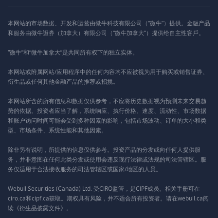
本网站的市场数据、开发和运营由微牛科技有限公司（“微牛”）提供。金融产品
和服务由微牛證券（加拿大）有限公司（“微牛加拿大”）提供给自主性客戶。
“微牛”和“微牛加拿大”是共同所有权下的独立实体。
本网站或附属网站/应用程序中的任何内容均不应被视为用于购买或销售证券、
衍生品或任何其他金融产品的推荐或招揽。
本网站所含的所有信息和数据仅供参考，不应将历史数据视为预测未来交易趋
势的依据。投资者应当了解，系统响应、执行价格、速度、流动性、市场数据
和账户访问时间可能会受到多种因素的影响，包括市场波动、订单的大小和类
型、市场条件、系统性能和其他因素。
除非另有说明，所提供的信息仅供参考。投资产品的分发或向任何人提供服
务，并非意图在任何此类分发或使用会违反现行法律或法规的司法管辖区。服
务仅适用于合法接收服务的司法管辖区或国家/地区的人员。
Webull Securities (Canada) Ltd. 受CIRO监管，是CIPF成员。相关手册可在
ciro.ca和cipf.ca获取。期权具有风险，并不适合所有投资者。请在webull.ca阅
读《衍生品披露文件》。