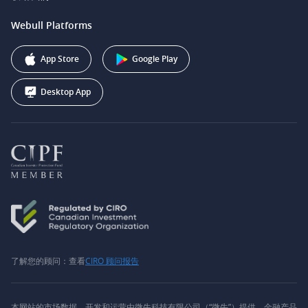
Webull Securities South Africa (Pty) Ltd.
费用
我们的故事
support@webull.ca
Webull Platforms
Webull Securities (Australia) Pty. Ltd.
推广联盟计划
+1 (888) 228-0958
Webull Corporation
App Store
Google Play
Desktop App
了解您的顾问：查看
CIRO 顾问报告
本网站的市场数据、开发和运营由微牛科技有限公司（“微牛”）提供。金融产品