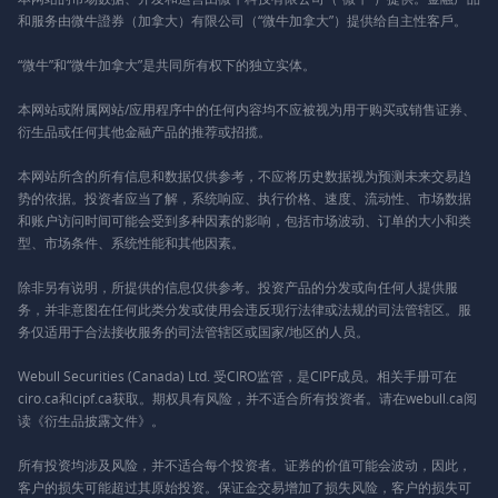
和服务由微牛證券（加拿大）有限公司（“微牛加拿大”）提供给自主性客戶。
“微牛”和“微牛加拿大”是共同所有权下的独立实体。
本网站或附属网站/应用程序中的任何内容均不应被视为用于购买或销售证券、
衍生品或任何其他金融产品的推荐或招揽。
本网站所含的所有信息和数据仅供参考，不应将历史数据视为预测未来交易趋
势的依据。投资者应当了解，系统响应、执行价格、速度、流动性、市场数据
和账户访问时间可能会受到多种因素的影响，包括市场波动、订单的大小和类
型、市场条件、系统性能和其他因素。
除非另有说明，所提供的信息仅供参考。投资产品的分发或向任何人提供服
务，并非意图在任何此类分发或使用会违反现行法律或法规的司法管辖区。服
务仅适用于合法接收服务的司法管辖区或国家/地区的人员。
Webull Securities (Canada) Ltd. 受CIRO监管，是CIPF成员。相关手册可在
ciro.ca和cipf.ca获取。期权具有风险，并不适合所有投资者。请在webull.ca阅
读《衍生品披露文件》。
所有投资均涉及风险，并不适合每个投资者。证券的价值可能会波动，因此，
客户的损失可能超过其原始投资。保证金交易增加了损失风险，客户的损失可