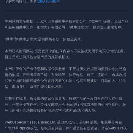
了解您的顾问：查看
CIRO 顾问报告
本网站的市场数据、开发和运营由微牛科技有限公司（“微牛”）提供。金融产品
和服务由微牛證券（加拿大）有限公司（“微牛加拿大”）提供给自主性客戶。
“微牛”和“微牛加拿大”是共同所有权下的独立实体。
本网站或附属网站/应用程序中的任何内容均不应被视为用于购买或销售证券、
衍生品或任何其他金融产品的推荐或招揽。
本网站所含的所有信息和数据仅供参考，不应将历史数据视为预测未来交易趋
势的依据。投资者应当了解，系统响应、执行价格、速度、流动性、市场数据
和账户访问时间可能会受到多种因素的影响，包括市场波动、订单的大小和类
型、市场条件、系统性能和其他因素。
除非另有说明，所提供的信息仅供参考。投资产品的分发或向任何人提供服
务，并非意图在任何此类分发或使用会违反现行法律或法规的司法管辖区。服
务仅适用于合法接收服务的司法管辖区或国家/地区的人员。
Webull Securities (Canada) Ltd. 受CIRO监管，是CIPF成员。相关手册可在
ciro.ca和cipf.ca获取。期权具有风险，并不适合所有投资者。请在webull.ca阅