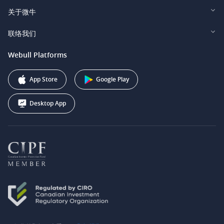
Webull Securities Limited (HK)
Legal and Disclosures
关于微牛
Webull Securities (Singapore) Pte. Ltd.
Privacy and Security
投资者关系
联络我们
Webull Securities South Africa (Pty) Ltd.
费用
我们的故事
support@webull.ca
Webull Platforms
Webull Securities (Australia) Pty. Ltd.
推广联盟计划
+1 (888) 228-0958
Webull Corporation
App Store
Google Play
Desktop App