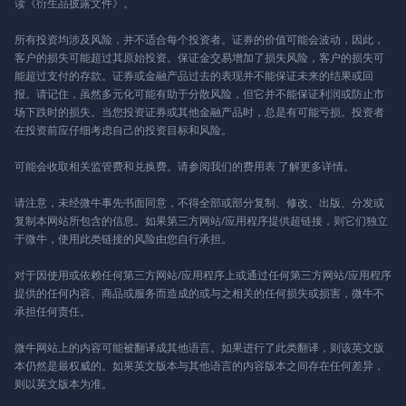
读《衍生品披露文件》。
所有投资均涉及风险，并不适合每个投资者。证券的价值可能会波动，因此，
客户的损失可能超过其原始投资。保证金交易增加了损失风险，客户的损失可
能超过支付的存款。证券或金融产品过去的表现并不能保证未来的结果或回
报。请记住，虽然多元化可能有助于分散风险，但它并不能保证利润或防止市
场下跌时的损失。当您投资证券或其他金融产品时，总是有可能亏损。投资者
在投资前应仔细考虑自己的投资目标和风险。
可能会收取相关监管费和兑换费。请参阅我们的
费用表
了解更多详情。
请注意，未经微牛事先书面同意，不得全部或部分复制、修改、出版、分发或
复制本网站所包含的信息。如果第三方网站/应用程序提供超链接，则它们独立
于微牛，使用此类链接的风险由您自行承担。
对于因使用或依赖任何第三方网站/应用程序上或通过任何第三方网站/应用程序
提供的任何内容、商品或服务而造成的或与之相关的任何损失或损害，微牛不
承担任何责任。
微牛网站上的内容可能被翻译成其他语言。如果进行了此类翻译，则该英文版
本仍然是最权威的。如果英文版本与其他语言的内容版本之间存在任何差异，
则以英文版本为准。