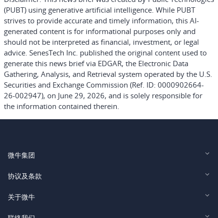
(PUBT) using generative artificial intelligence. While PUBT
strives to provide accurate and timely information, this AI-
generated content is for informational purposes only and
should not be interpreted as financial, investment, or legal
advice. SenesTech Inc. published the original content used to
generate this news brief via EDGAR, the Electronic Data
Gathering, Analysis, and Retrieval system operated by the U.S.
Securities and Exchange Commission (Ref. ID: 0000902664-
26-002947), on June 29, 2026, and is solely responsible for
the information contained therein.
微牛集团
Webull Financial LLC (US)
协议及条款
Webull Securities Limited (HK)
Legal and Disclosures
关于微牛
Webull Securities (Singapore) Pte. Ltd.
Privacy and Security
投资者关系
联络我们