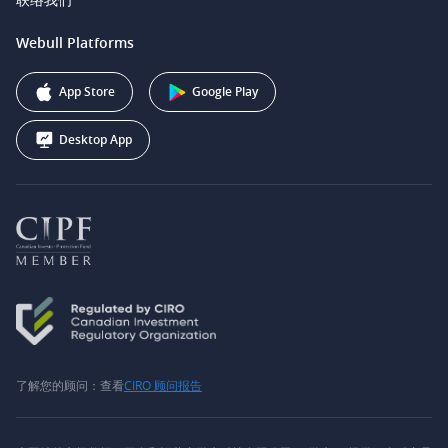
Webull Securities South Africa (Pty) Ltd.
费用
我们的故事
support@webull.ca
Webull Platforms
Webull Securities (Australia) Pty. Ltd.
推广联盟计划
+1 (888) 228-0958
Webull Corporation
App Store
Google Play
Desktop App
了解您的顾问：查看
CIRO 顾问报告