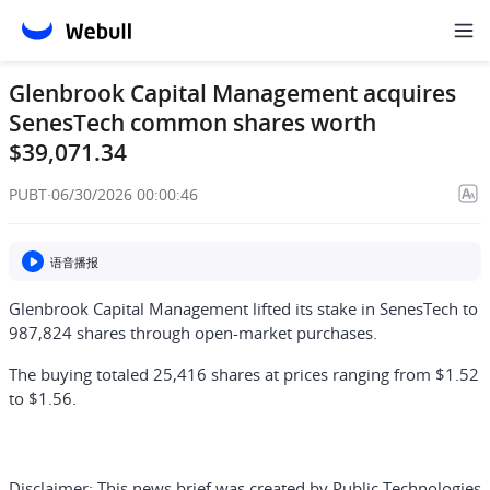
Glenbrook Capital Management acquires
SenesTech common shares worth
$39,071.34
PUBT
·
06/30/2026 00:00:46
语音播报
Glenbrook Capital Management lifted its stake in SenesTech to
987,824 shares through open-market purchases.
The buying totaled 25,416 shares at prices ranging from $1.52
to $1.56.
Disclaimer:
This news brief was created by Public Technologies