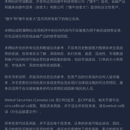
本网站的市场数据、开发和运营由微牛科技有限公司（“微牛”）提供。金融产品
和服务由微牛證券（加拿大）有限公司（“微牛加拿大”）提供给自主性客戶。
“微牛”和“微牛加拿大”是共同所有权下的独立实体。
本网站或附属网站/应用程序中的任何内容均不应被视为用于购买或销售证券、
衍生品或任何其他金融产品的推荐或招揽。
本网站所含的所有信息和数据仅供参考，不应将历史数据视为预测未来交易趋
势的依据。投资者应当了解，系统响应、执行价格、速度、流动性、市场数据
和账户访问时间可能会受到多种因素的影响，包括市场波动、订单的大小和类
型、市场条件、系统性能和其他因素。
除非另有说明，所提供的信息仅供参考。投资产品的分发或向任何人提供服
务，并非意图在任何此类分发或使用会违反现行法律或法规的司法管辖区。服
务仅适用于合法接收服务的司法管辖区或国家/地区的人员。
Webull Securities (Canada) Ltd. 受CIRO监管，是CIPF成员。相关手册可在
ciro.ca和cipf.ca获取。期权具有风险，并不适合所有投资者。请在webull.ca阅
读《衍生品披露文件》。
所有投资均涉及风险，并不适合每个投资者。证券的价值可能会波动，因此，
客户的损失可能超过其原始投资。保证金交易增加了损失风险，客户的损失可