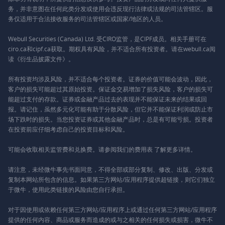
务，并非意图在任何此类分发或使用会违反现行法律或法规的司法管辖区。服
务仅适用于合法接收服务的司法管辖区或国家/地区的人员。
Webull Securities (Canada) Ltd. 受CIRO监管，是CIPF成员。相关手册可在
ciro.ca和cipf.ca获取。期权具有风险，并不适合所有投资者。请在webull.ca阅
读《衍生品披露文件》。
所有投资均涉及风险，并不适合每个投资者。证券的价值可能会波动，因此，
客户的损失可能超过其原始投资。保证金交易增加了损失风险，客户的损失可
能超过支付的存款。证券或金融产品过去的表现并不能保证未来的结果或回
报。请记住，虽然多元化可能有助于分散风险，但它并不能保证利润或防止市
场下跌时的损失。当您投资证券或其他金融产品时，总是有可能亏损。投资者
在投资前应仔细考虑自己的投资目标和风险。
可能会收取相关监管费和兑换费。请参阅我们的
费用表
了解更多详情。
请注意，未经微牛事先书面同意，不得全部或部分复制、修改、出版、分发或
复制本网站所包含的信息。如果第三方网站/应用程序提供超链接，则它们独立
于微牛，使用此类链接的风险由您自行承担。
对于因使用或依赖任何第三方网站/应用程序上或通过任何第三方网站/应用程序
提供的任何内容、商品或服务而造成的或与之相关的任何损失或损害，微牛不