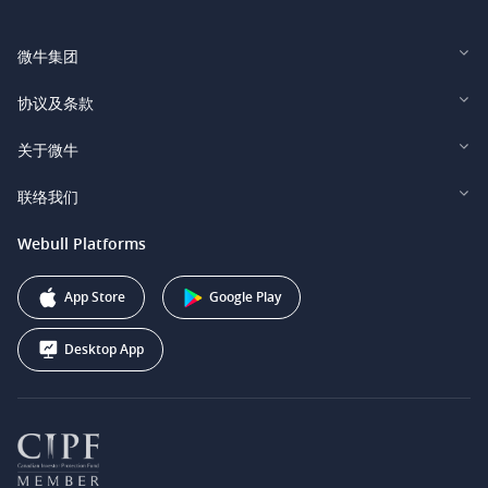
微牛集团
Webull Financial LLC (US)
协议及条款
Webull Securities Limited (HK)
Legal and Disclosures
关于微牛
Webull Securities (Singapore) Pte. Ltd.
Privacy and Security
投资者关系
联络我们
Webull Securities South Africa (Pty) Ltd.
费用
我们的故事
support@webull.ca
Webull Platforms
Webull Securities (Australia) Pty. Ltd.
推广联盟计划
+1 (888) 228-0958
Webull Corporation
App Store
Google Play
Desktop App