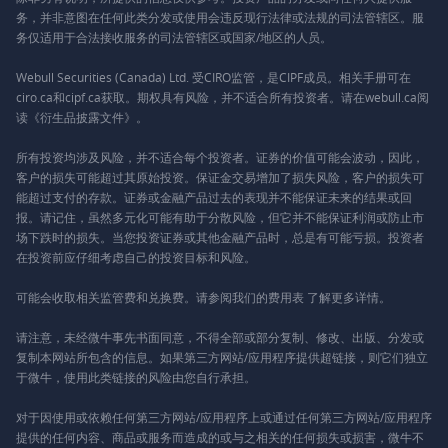
务，并非意图在任何此类分发或使用会违反现行法律或法规的司法管辖区。服
务仅适用于合法接收服务的司法管辖区或国家/地区的人员。
Webull Securities (Canada) Ltd. 受CIRO监管，是CIPF成员。相关手册可在
ciro.ca和cipf.ca获取。期权具有风险，并不适合所有投资者。请在webull.ca阅
读《衍生品披露文件》。
所有投资均涉及风险，并不适合每个投资者。证券的价值可能会波动，因此，
客户的损失可能超过其原始投资。保证金交易增加了损失风险，客户的损失可
能超过支付的存款。证券或金融产品过去的表现并不能保证未来的结果或回
报。请记住，虽然多元化可能有助于分散风险，但它并不能保证利润或防止市
场下跌时的损失。当您投资证券或其他金融产品时，总是有可能亏损。投资者
在投资前应仔细考虑自己的投资目标和风险。
可能会收取相关监管费和兑换费。请参阅我们的
费用表
了解更多详情。
请注意，未经微牛事先书面同意，不得全部或部分复制、修改、出版、分发或
复制本网站所包含的信息。如果第三方网站/应用程序提供超链接，则它们独立
于微牛，使用此类链接的风险由您自行承担。
对于因使用或依赖任何第三方网站/应用程序上或通过任何第三方网站/应用程序
提供的任何内容、商品或服务而造成的或与之相关的任何损失或损害，微牛不