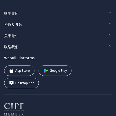
微牛集团
Webull Financial LLC (US)
协议及条款
Webull Securities Limited (HK)
Legal and Disclosures
关于微牛
Webull Securities (Singapore) Pte. Ltd.
Privacy and Security
投资者关系
联络我们
Webull Securities South Africa (Pty) Ltd.
费用
我们的故事
support@webull.ca
Webull Platforms
Webull Securities (Australia) Pty. Ltd.
推广联盟计划
+1 (888) 228-0958
Webull Corporation
App Store
Google Play
Desktop App