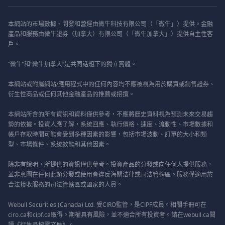
本網站的市場數據、開發和營運由微牛科技有限公司（「微牛」）提供。金融
產品和服務由微牛證券（加拿大）有限公司（「微牛加拿大」）提供自主性客
戶。
“微牛”和“微牛加拿大”是共同話題下的獨立實體。
本網站或附屬網站/應用程式中的任何內容均不應被視為用於購買或銷售證券、
衍生性商品或任何其他金融產品的推薦或招攬。
本網站所含的所有資訊和資料僅供參考，不應將歷史資料視為預測未來交易趨
勢的依據。投資人應了解，系統回應、執行價格、速度、流動性、市場數據和
帳戶存取時間可能會受到多種因素的影響，包括市場波動、訂單的大小和類
型、市場條件、系統效能和其他因素。
除非有說明，所提供的資訊僅供參考。投資產品的分發或向任何人提供服務，
並非意圖在任何此類分發或使用會違反海關法律或司法管轄區。服務僅適用於
合法接收服務的司法管轄區或國家的人員。
Webull Securities (Canada) Ltd. 受CIRO監管，是CIPF成員。相關手冊可在
ciro.ca和cipf.ca取得。期權具有風險，並不適合所有投資者。請在webull.ca閱
讀《衍生品披露文件》。