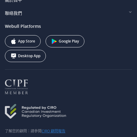
Webull Securities (Singapore) Pte. Ltd.
Privacy and Security
投資者關係
聯絡我們
Webull Securities South Africa (Pty) Ltd.
費用
我們的故事
support@webull.ca
Webull Platforms
Webull Securities (Australia) Pty. Ltd.
推广联盟计划
+1 (888) 228-0958
Webull Corporation
App Store
Google Play
Desktop App
了解您的顧問：請參閱
CIRO 顧問報告