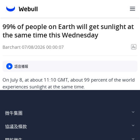
99% of people on Earth will get sunlight at
the same time this Wednesday
Barchart
·
07/08/2026 00:00:07
語音播報
On July 8, at about 11:10 GMT, about 99 percent of the world
experiences sunlight at the same time.
微牛集團
Webull Financial LLC (US)
協議及條款
Webull Securities Limited (HK)
Legal and Disclosures
關於微牛