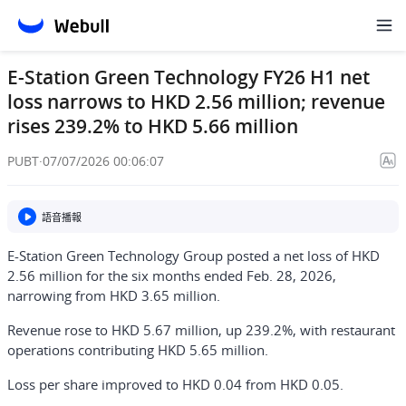
E-Station Green Technology FY26 H1 net
loss narrows to HKD 2.56 million; revenue
rises 239.2% to HKD 5.66 million
PUBT
·
07/07/2026 00:06:07
語音播報
E-Station Green Technology Group posted a net loss of HKD
2.56 million for the six months ended Feb. 28, 2026,
narrowing from HKD 3.65 million.
Revenue rose to HKD 5.67 million, up 239.2%, with restaurant
operations contributing HKD 5.65 million.
Loss per share improved to HKD 0.04 from HKD 0.05.