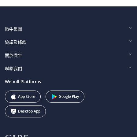
微牛集團
Webull Financial LLC (US)
協議及條款
Webull Securities Limited (HK)
Legal and Disclosures
關於微牛
Webull Securities (Singapore) Pte. Ltd.
Privacy and Security
投資者關係
聯絡我們
Webull Securities South Africa (Pty) Ltd.
費用
我們的故事
support@webull.ca
Webull Platforms
Webull Securities (Australia) Pty. Ltd.
推广联盟计划
+1 (888) 228-0958
Webull Corporation
App Store
Google Play
Desktop App