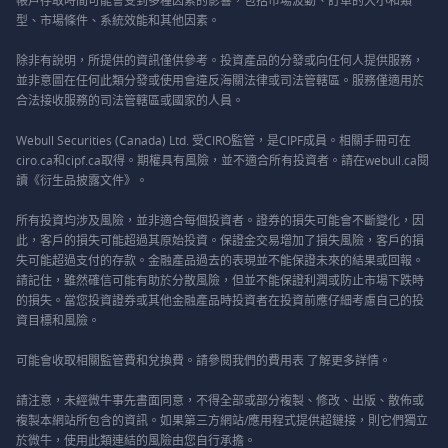
帳戶存取時間可能會受到多種因素的影響，包括市場波動、訂單的大小和類
型、市場條件、系統效能和其他因素。
除非有說明，所提供的資訊僅供參考。投資產品的分發或向任何人提供服務，
並非意圖在任何此類分發或使用會違反海關法律或司法管轄區。服務僅適用於
合法接收服務的司法管轄區或國家的人員。
Webull Securities (Canada) Ltd. 受CIRO監管，是CIPF成員。相關手冊可在
ciro.ca和cipf.ca取得。期權具有風險，並不適合所有投資者。請在webull.ca閱
讀《衍生品披露文件》。
所有投資均涉及風險，並非適合每個投資者。證券的損失可能會不斷變化，因
此，客戶的損失可能超過其原始投資。保證金交易增加了損失風險，客戶的損
失可能超過支付的存款。金融產品過去的表現並不能保證未來的結果或回報。
請記住，雖然確信可能有助於分散風險，但並不能保證利潤或防止市場下跌時
的損失。當您投資證券或其他金融產品時投資者在投資前應仔細考慮自己的投
資目標和風險。
可能會收取相關監管費和兌換費。請參閱我們的
費用表
了解更多詳情。
請注意，未經微牛事先書面同意，不得全部或部分複製、修改、出版、散佈或
複製本網站所包含的資訊。如果第三方網站/應用程式提供超鏈接，則它們獨立
於微牛，使用此類連結的風險由您自行承擔。