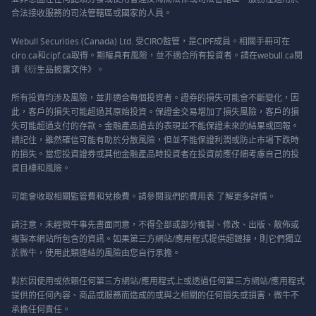
合法接收服務的司法管轄區或國家的人員。
Webull Securities (Canada) Ltd. 受CIRO監管，是CIPF成員。相關手冊可在
ciro.ca和cipf.ca取得。期權具有風險，並不適合所有投資者。請在webull.ca閱
讀《衍生品披露文件》。
所有投資均涉及風險，並非適合每個投資者。證券的損失可能會不斷變化，因
此，客戶的損失可能超過其原始投資。保證金交易增加了損失風險，客戶的損
失可能超過支付的存款。金融產品過去的表現並不能保證未來的結果或回報。
請記住，雖然確信可能有助於分散風險，但並不能保證利潤或防止市場下跌時
的損失。當您投資證券或其他金融產品時投資者在投資前應仔細考慮自己的投
資目標和風險。
可能會收取相關監管費和兌換費。請參閱我們的
費用表
了解更多詳情。
請注意，未經微牛事先書面同意，不得全部或部分複製、修改、出版、散佈或
複製本網站所包含的資訊。如果第三方網站/應用程式提供超鏈接，則它們獨立
於微牛，使用此類連結的風險由您自行承擔。
對於因使用或依賴任何第三方網站/應用程式上或透過任何第三方網站/應用程式
提供的任何內容、商品或服務而造成的或與之相關的任何損失或損害，微牛不
承擔任何責任。