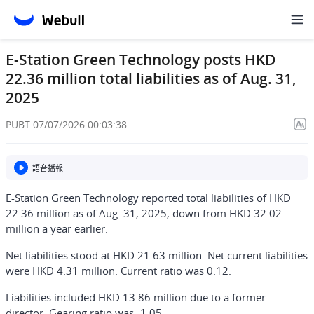
E-Station Green Technology posts HKD
22.36 million total liabilities as of Aug. 31,
2025
PUBT
·
07/07/2026 00:03:38
語音播報
E-Station Green Technology reported total liabilities of HKD
22.36 million as of Aug. 31, 2025, down from HKD 32.02
million a year earlier.
Net liabilities stood at HKD 21.63 million. Net current liabilities
were HKD 4.31 million. Current ratio was 0.12.
Liabilities included HKD 13.86 million due to a former
director. Gearing ratio was -1.05.