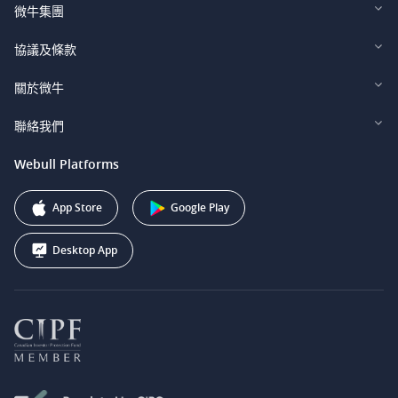
微牛集團
Webull Financial LLC (US)
協議及條款
Webull Securities Limited (HK)
Legal and Disclosures
關於微牛
Webull Securities (Singapore) Pte. Ltd.
Privacy and Security
投資者關係
聯絡我們
Webull Securities South Africa (Pty) Ltd.
費用
我們的故事
support@webull.ca
Webull Platforms
Webull Securities (Australia) Pty. Ltd.
推广联盟计划
+1 (888) 228-0958
Webull Corporation
App Store
Google Play
Desktop App