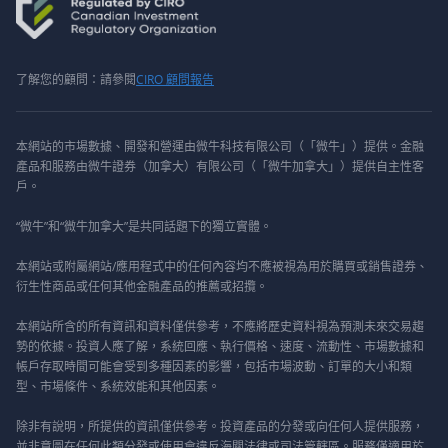
了解您的顧問：請參閱
CIRO 顧問報告
本網站的市場數據、開發和營運由微牛科技有限公司（「微牛」）提供。金融
產品和服務由微牛證券（加拿大）有限公司（「微牛加拿大」）提供自主性客
戶。
“微牛”和“微牛加拿大”是共同話題下的獨立實體。
本網站或附屬網站/應用程式中的任何內容均不應被視為用於購買或銷售證券、
衍生性商品或任何其他金融產品的推薦或招攬。
本網站所含的所有資訊和資料僅供參考，不應將歷史資料視為預測未來交易趨
勢的依據。投資人應了解，系統回應、執行價格、速度、流動性、市場數據和
帳戶存取時間可能會受到多種因素的影響，包括市場波動、訂單的大小和類
型、市場條件、系統效能和其他因素。
除非有說明，所提供的資訊僅供參考。投資產品的分發或向任何人提供服務，
並非意圖在任何此類分發或使用會違反海關法律或司法管轄區。服務僅適用於